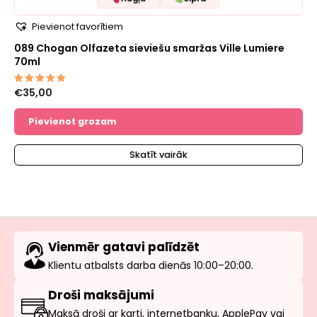
Pievienot favorītiem
089 Chogan Olfazeta sieviešu smaržas Ville Lumiere
70ml
€
35,00
Novērtēts
ar
5.00
no 5
Pievienot grozam
Skatīt vairāk
Vienmēr gatavi palīdzēt
Klientu atbalsts darba dienās 10:00–20:00.
Droši maksājumi
Maksā droši ar karti, internetbanku, ApplePay vai