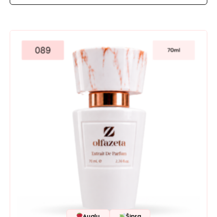
Augļu
Šipra