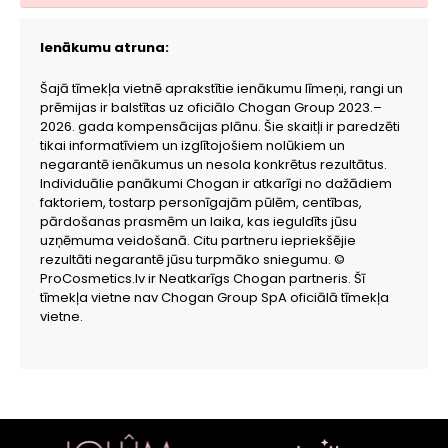
Ienākumu atruna:
Šajā tīmekļa vietnē aprakstītie ienākumu līmeņi, rangi un
prēmijas ir balstītas uz oficiālo Chogan Group 2023.–
2026. gada kompensācijas plānu. Šie skaitļi ir paredzēti
tikai informatīviem un izglītojošiem nolūkiem un
negarantē ienākumus un nesola konkrētus rezultātus.
Individuālie panākumi Chogan ir atkarīgi no dažādiem
faktoriem, tostarp personīgajām pūlēm, centības,
pārdošanas prasmēm un laika, kas ieguldīts jūsu
uzņēmuma veidošanā. Citu partneru iepriekšējie
rezultāti negarantē jūsu turpmāko sniegumu. ©
ProCosmetics.lv ir Neatkarīgs Chogan partneris. Šī
tīmekļa vietne nav Chogan Group SpA oficiālā tīmekļa
vietne.