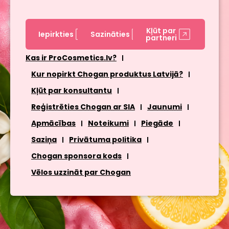
Kļūt par
Iepirkties
Sazināties
partneri
Kas ir ProCosmetics.lv?
Kur nopirkt Chogan produktus Latvijā?
Kļūt par konsultantu
Reģistrēties Chogan ar SIA
Jaunumi
Apmācības
Noteikumi
Piegāde
Saziņa
Privātuma politika
Chogan sponsora kods
Vēlos uzzināt par Chogan