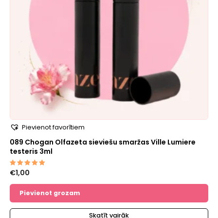
Pievienot favorītiem
089 Chogan Olfazeta sieviešu smaržas Ville Lumiere
testeris 3ml
€
1,00
Novērtēts
ar
5.00
no 5
Pievienot grozam
Skatīt vairāk