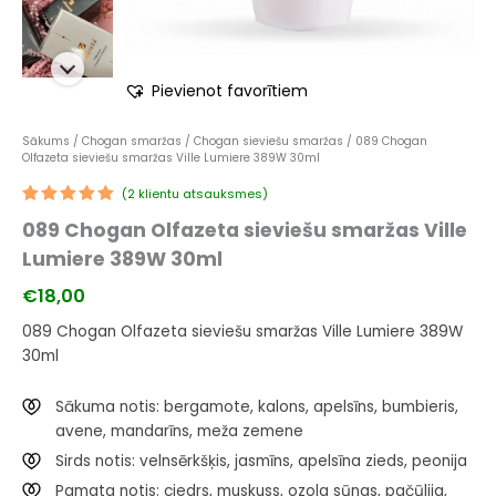
Pievienot favorītiem
Sākums
/
Chogan smaržas
/
Chogan sieviešu smaržas
/ 089 Chogan
Olfazeta sieviešu smaržas Ville Lumiere 389W 30ml
(
2
klientu atsauksmes)
Novērtēts
1
089 Chogan Olfazeta sieviešu smaržas Ville
5.00
no 5
balstoties
Lumiere 389W 30ml
pircēju
vērtējumiem
€
18,00
089 Chogan Olfazeta sieviešu smaržas Ville Lumiere 389W
30ml
Sākuma notis: bergamote, kalons, apelsīns, bumbieris,
avene, mandarīns, meža zemene
Sirds notis: velnsērkšķis, jasmīns, apelsīna zieds, peonija
Pamata notis: ciedrs, muskuss, ozola sūnas, pačūlija,