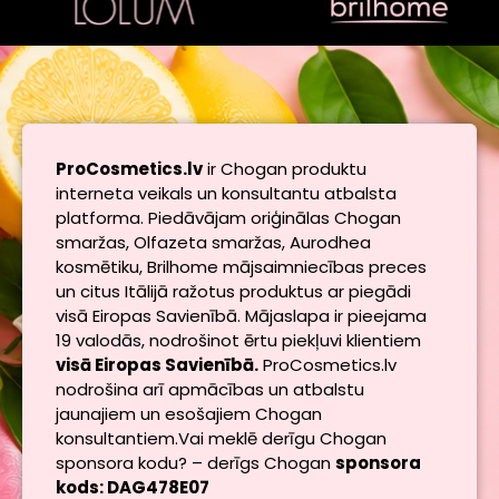
ProCosmetics.lv
ir Chogan produktu
interneta veikals un konsultantu atbalsta
platforma. Piedāvājam oriģinālas Chogan
smaržas, Olfazeta smaržas, Aurodhea
kosmētiku, Brilhome mājsaimniecības preces
un citus Itālijā ražotus produktus ar piegādi
visā Eiropas Savienībā. Mājaslapa ir pieejama
19 valodās, nodrošinot ērtu piekļuvi klientiem
visā Eiropas Savienībā.
ProCosmetics.lv
nodrošina arī apmācības un atbalstu
jaunajiem un esošajiem Chogan
konsultantiem.Vai meklē derīgu Chogan
sponsora kodu? – derīgs Chogan
sponsora
kods: DAG478E07