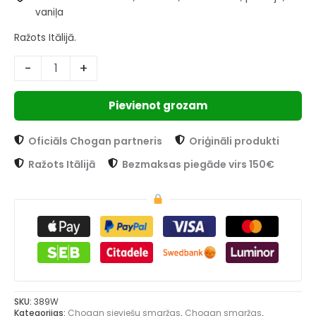
vaniļa
Ražots Itālijā.
-
+
Pievienot grozam
Oficiāls Chogan partneris
Oriģināli produkti
Ražots Itālijā
Bezmaksas piegāde virs 150€
SKU:
389W
Kategorijas:
Chogan sieviešu smaržas
,
Chogan smaržas
,