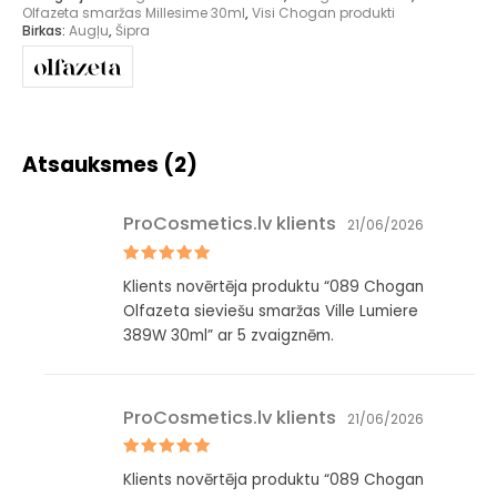
Olfazeta smaržas Millesime 30ml
,
Visi Chogan produkti
Birkas:
Augļu
,
Šipra
Atsauksmes (2)
ProCosmetics.lv klients
21/06/2026
Novērtēts
Klients novērtēja produktu “089 Chogan
ar
5
no 5
Olfazeta sieviešu smaržas Ville Lumiere
389W 30ml” ar 5 zvaigznēm.
ProCosmetics.lv klients
21/06/2026
Novērtēts
Klients novērtēja produktu “089 Chogan
ar
5
no 5