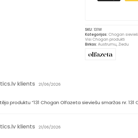
SKU:
131W
Kategorijas:
Chogan sievie
Visi Chogan produkti
Birkas:
Austrumu
,
Ziedu
cs.lv klients
21/06/2026
rtēja produktu “131 Chogan Olfazeta sieviešu smaržas nr. 131
cs.lv klients
21/06/2026