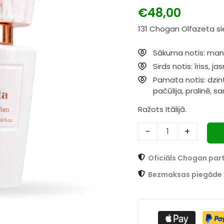
131
vērtējumiem
€
48,00
Chica
Mala
131 Chogan Olfazeta sie
70ml
daudzums
Sākuma notis: mand
Sirds notis: īriss, 
Pamata notis: dzint
pačūlija, pralinē, 
Ražots Itālijā.
-
+
Oficiāls Chogan par
Bezmaksas piegāde 