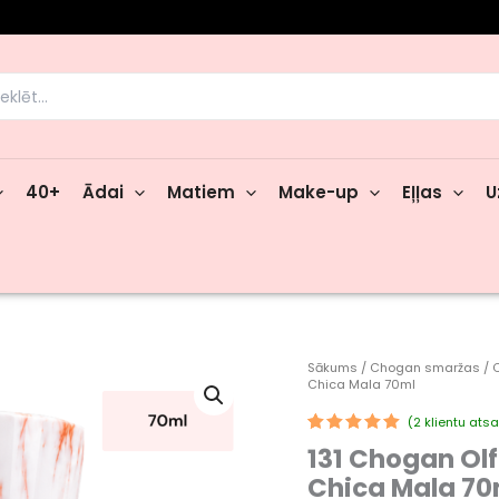
rch
40+
Ādai
Matiem
Make-up
Eļļas
U
131
Sākums
/
Chogan smaržas
/
Chica Mala 70ml
Chogan
Olfazeta
(
2
klientu ats
sieviešu
Novērtēts
1
131 Chogan Olf
smaržas
5.00
no 5
balstoties
nr.
Chica Mala 70
pircēju