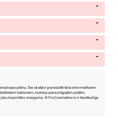
ācijas plānu. Šie skaitļi ir paredzēti tikai informatīviem
o dažādiem faktoriem, tostarp personīgajām pūlēm,
ē jūsu turpmāko sniegumu. © ProCosmetics.lv ir Neatkarīgs