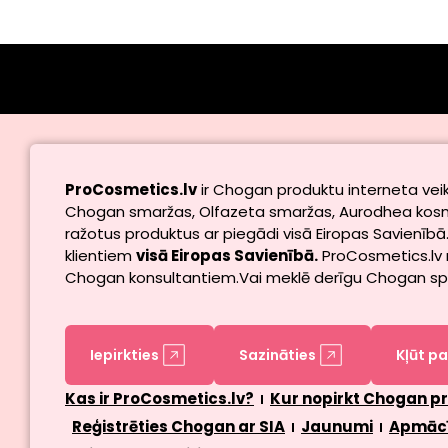
ProCosmetics.lv
ir Chogan produktu interneta veik
Chogan smaržas, Olfazeta smaržas, Aurodhea kosmēt
ražotus produktus ar piegādi visā Eiropas Savienībā.
klientiem
visā Eiropas Savienībā.
ProCosmetics.lv 
Chogan konsultantiem.Vai meklē derīgu Chogan s
Iepirkties
Sazināties
Kļūt pa
Kas ir ProCosmetics.lv?
Kur nopirkt Chogan pr
Reģistrēties Chogan ar SIA
Jaunumi
Apmāc