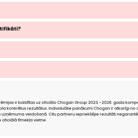
ifikāti?
rēmijas ir balstītas uz oficiālo Chogan Group 2023.–2026. gada kompens
la konkrētus rezultātus. Individuālie panākumi Chogan ir atkarīgi n
u uzņēmuma veidošanā. Citu partneru iepriekšējie rezultāti negarant
oficiālā tīmekļa vietne.