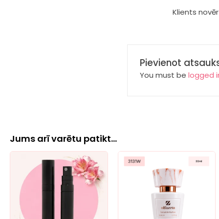
Novērtēts
Klients novē
ar
5
no 5
Pievienot atsauk
You must be
logged i
Jums arī varētu patikt…