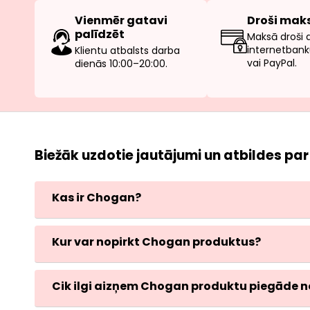
Vienmēr gatavi
Droši mak
palīdzēt
Maksā droši ar
internetbank
Klientu atbalsts darba
vai PayPal.
dienās 10:00–20:00.
Biežāk uzdotie jautājumi un atbildes p
Kas ir Chogan?
Kur var nopirkt Chogan produktus?
Cik ilgi aizņem Chogan produktu piegāde no