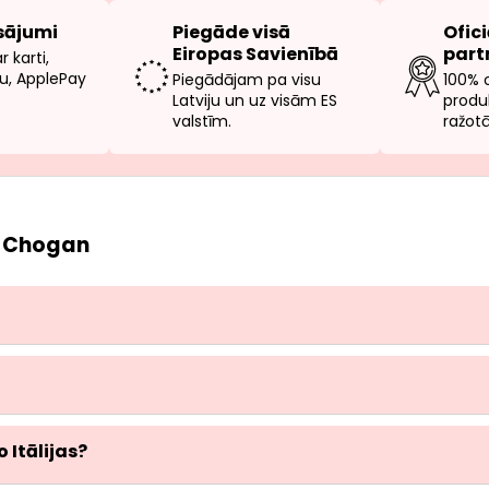
sājumi
Piegāde visā
Ofic
Eiropas Savienībā
part
 karti,
u, ApplePay
Piegādājam pa visu
100% 
Latviju un uz visām ES
produ
valstīm.
ražotā
ar Chogan
 Itālijas?