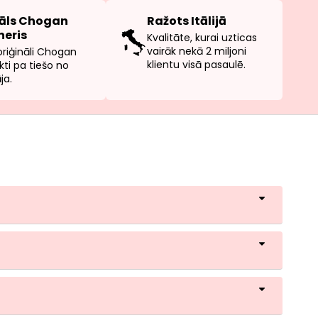
iāls Chogan
Ražots Itālijā
neris
Kvalitāte, kurai uzticas
vairāk nekā 2 miljoni
oriģināli Chogan
klientu visā pasaulē.
kti pa tiešo no
ja.