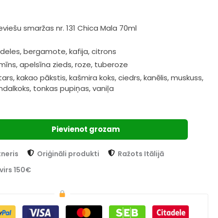
viešu smaržas nr. 131 Chica Mala 70ml
eles, bergamote, kafija, citrons
jasmīns, apelsīna zieds, roze, tuberoze
ars, kakao pākstis, kašmira koks, ciedrs, kanēlis, muskuss,
sandalkoks, tonkas pupiņas, vaniļa
Pievienot grozam
tneris
Oriģināli produkti
Ražots Itālijā
virs 150€