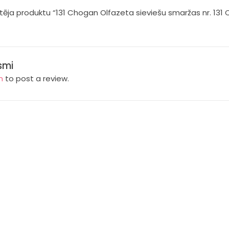
rtēja produktu “131 Chogan Olfazeta sieviešu smaržas nr. 131
smi
n
to post a review.