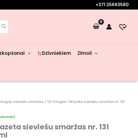
+371 25693580
zkopšanai
Dzīvniekiem
Zīmoli
Chogan sieviešu smaržas
/ 131 Chogan Olfazeta sieviešu smaržas nr. 131
auksmes)
azeta sieviešu smaržas nr. 131
ml