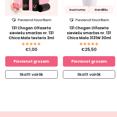
Austrumu
Gardēžu
Pievienot favorītiem
Pievienot favorītiem
131 Chogan Olfazeta
131 Chogan Olfazeta
sieviešu smaržas nr. 131
sieviešu smaržas nr. 131
Chica Mala testeris 3ml
Chica Mala 3131W 30ml
€
1,00
€
25,50
Novērtēts
Novērtēts
ar
ar
5.00
5.00
no 5
no 5
Pievienot grozam
Pievienot grozam
Skatīt vairāk
Skatīt vairāk