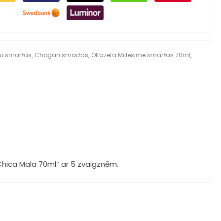
šu smaržas
,
Chogan smaržas
,
Olfazeta Millesime smaržas 70ml
,
 Chica Mala 70ml” ar 5 zvaigznēm.