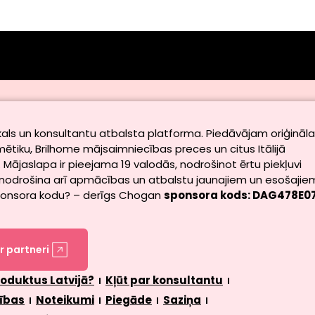
als un konsultantu atbalsta platforma. Piedāvājam oriģināl
iku, Brilhome mājsaimniecības preces un citus Itālijā
 Mājaslapa ir pieejama 19 valodās, nodrošinot ērtu piekļuvi
nodrošina arī apmācības un atbalstu jaunajiem un esošajie
ponsora kodu? – derīgs Chogan
sponsora kods: DAG478E0
r partneri
oduktus Latvijā?
Kļūt par konsultantu
ības
Noteikumi
Piegāde
Saziņa