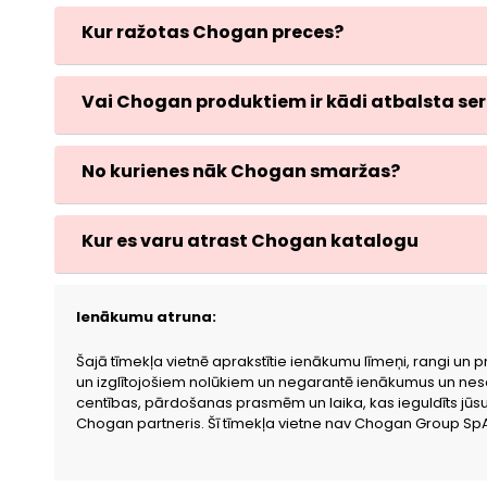
Kur ražotas Chogan preces?
Vai Chogan produktiem ir kādi atbalsta sert
No kurienes nāk Chogan smaržas?
Kur es varu atrast Chogan katalogu
Ienākumu atruna:
Šajā tīmekļa vietnē aprakstītie ienākumu līmeņi, rangi un p
un izglītojošiem nolūkiem un negarantē ienākumus un neso
centības, pārdošanas prasmēm un laika, kas ieguldīts jūs
Chogan partneris. Šī tīmekļa vietne nav Chogan Group SpA 