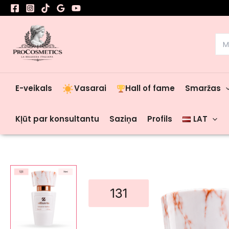
Skip
to
content
Sea
for:
E-veikals
Vasarai
Hall of fame
Smaržas
Kļūt par konsultantu
Saziņa
Profils
LAT