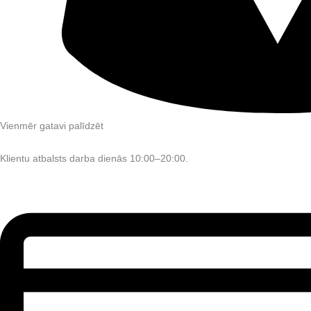
Vienmēr gatavi palīdzēt
Klientu atbalsts darba dienās 10:00–20:00.