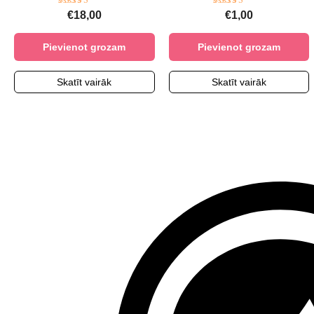
Novērtēts
Novērtēts
€
18,00
€
1,00
ar
ar
5.00
5.00
no 5
no 5
Pievienot grozam
Pievienot grozam
Skatīt vairāk
Skatīt vairāk