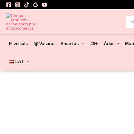
Skip
to
content
Sea
for:
☀️
E-veikals
Vasarai
Smaržas
40+
Ādai
Mat
LAT