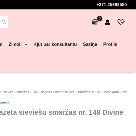
+371 25693580
em
Zīmoli
Kļūt par konsultantu
Saziņa
Profils
n sieviešu smaržas
/ 148 Chogan Olfazeta sieviešu smaržas nr. 148 Divine Aura 70ml
ksmes)
zeta sieviešu smaržas nr. 148 Divine