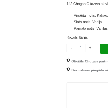
148 Chogan Olfazeta sievi
Aura
70ml
daudzums
Virsējās notis: Kakao,
Sirds notis: Vaniļa
Pamata notis: Vaniļas
Ražots Itālijā.
-
+
Oficiāls Chogan partn
Bezmaksas piegāde vi