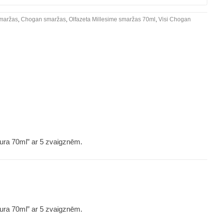
smaržas
,
Chogan smaržas
,
Olfazeta Millesime smaržas 70ml
,
Visi Chogan
Aura 70ml” ar 5 zvaigznēm.
Aura 70ml” ar 5 zvaigznēm.