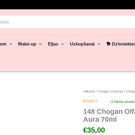
rch
iem
Make-up
Eļļas
Uzkopšanai
🐕 Dzīvnieki
148
Sākums
/
Chogan smaržas
/
Choga
Chogan
(
2
klientu atsau
Olfazeta
Novērtēts
1
sieviešu
148 Chogan Olfa
5.00
no 5
smaržas
balstoties
Aura 70ml
pircēju
nr.
vērtējumiem
148
€
35,00
Divine