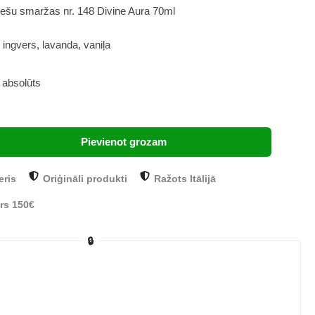
ešu smaržas nr. 148 Divine Aura 70ml
 ingvers, lavanda, vaniļa
 absolūts
Pievienot grozam
eris
Oriģināli produkti
Ražots Itālijā
rs 150€
🔒