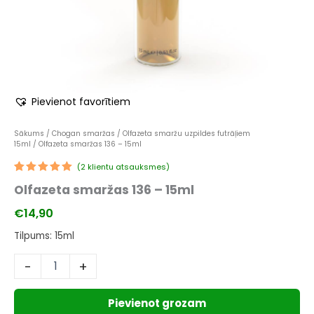
Pievienot favorītiem
Sākums
/
Chogan smaržas
/
Olfazeta smaržu uzpildes futrāļiem
15ml
/ Olfazeta smaržas 136 – 15ml
(
2
klientu atsauksmes)
Novērtēts
1
Olfazeta smaržas 136 – 15ml
5.00
no 5
balstoties
pircēju
€
14,90
vērtējumiem
Tilpums: 15ml
-
+
Pievienot grozam