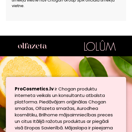
tīmekļa vietne nav Chogan Group SpA oficiālā tīmekļa
vietne.
ProCosmetics.lv
ir Chogan produktu
interneta veikals un konsultantu atbalsta
platforma. Piedāvājam oriģinālas Chogan
smaržas, Olfazeta smaržas, Aurodhea
kosmētiku, Brilhome mājsaimniecības preces
un citus Itālijā ražotus produktus ar piegādi
visā Eiropas Savienībā. Mājaslapa ir pieejama