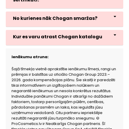
No kurienes nāk Chogan smaržas?
Kur es varu atrast Chogan katalogu
Ienākumu atruna:
Šajā tīmekļa vietnē aprakstītie ienākumu līmeņi, rangi un
prēmijas ir balstītas uz oficiālo Chogan Group 2023.–
2026. gada kompensācijas plānu. Šie skaitļi ir paredzēti
tikai informatīviem un izglītojošiem nolūkiem un
negarantē ienākumus un nesola konkrētus rezultātus.
Individuālie panākumi Chogan ir atkarīgi no dažādiem
faktoriem, tostarp personīgajām pūlēm, centības,
pārdošanas prasmēm un laika, kas ieguldīts jūsu
uzņēmuma veidošanā. Citu partneru iepriekšējie
rezultāti negarantē jūsu turpmāko sniegumu. ©
ProCosmetics.lv ir Neatkarīgs Chogan partneris. Šī