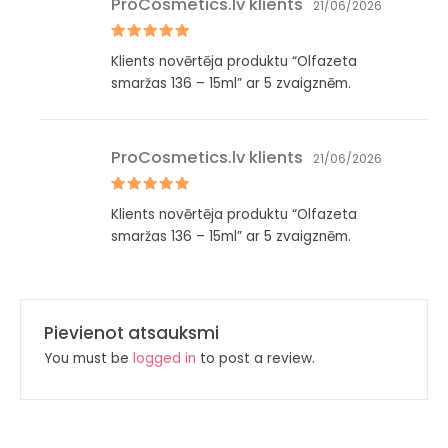
ProCosmetics.lv klients
21/06/2026
Novērtēts
Klients novērtēja produktu “Olfazeta
ar
5
no 5
smaržas 136 – 15ml” ar 5 zvaigznēm.
ProCosmetics.lv klients
21/06/2026
Novērtēts
Klients novērtēja produktu “Olfazeta
ar
5
no 5
smaržas 136 – 15ml” ar 5 zvaigznēm.
Pievienot atsauksmi
You must be
logged in
to post a review.