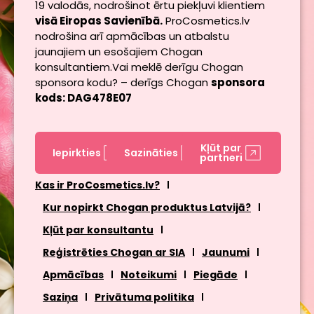
19 valodās, nodrošinot ērtu piekļuvi klientiem
visā Eiropas Savienībā.
ProCosmetics.lv
nodrošina arī apmācības un atbalstu
jaunajiem un esošajiem Chogan
konsultantiem.Vai meklē derīgu Chogan
sponsora kodu? – derīgs Chogan
sponsora
kods: DAG478E07
Kļūt par
Iepirkties
Sazināties
partneri
Kas ir ProCosmetics.lv?
Kur nopirkt Chogan produktus Latvijā?
Kļūt par konsultantu
Reģistrēties Chogan ar SIA
Jaunumi
Apmācības
Noteikumi
Piegāde
Saziņa
Privātuma politika