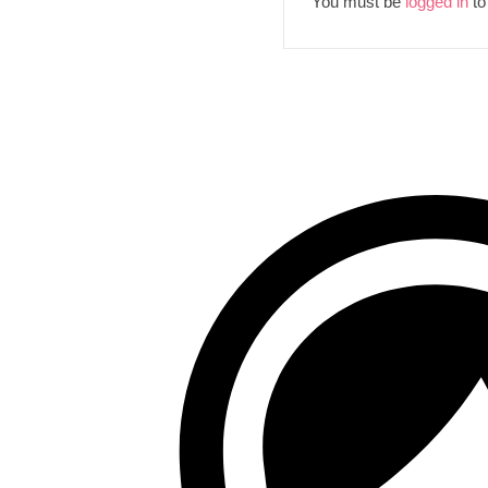
You must be
logged in
to