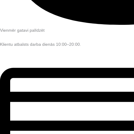
Vienmēr gatavi palīdzēt
Klientu atbalsts darba dienās 10:00–20:00.