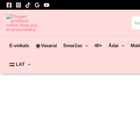
Skip
to
content
Sea
for:
☀️
E-veikals
Vasarai
Smaržas
40+
Ādai
Mat
LAT
Pievienot favorītiem
Pievienot favorītiem