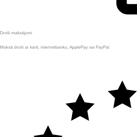
Droši maksājumi
Maksā droši ar karti, internetbanku, ApplePay vai PayPal.