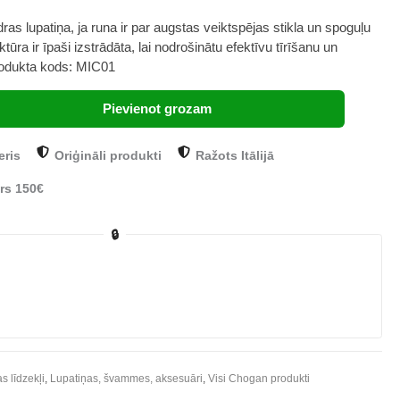
ras lupatiņa, ja runa ir par augstas veiktspējas stikla un spoguļu
tūra ir īpaši izstrādāta, lai nodrošinātu efektīvu tīrīšanu un
rodukta kods: MIC01
Pievienot grozam
eris
Oriģināli produkti
Ražots Itālijā
rs 150€
🔒
 līdzekļi
,
Lupatiņas, švammes, aksesuāri
,
Visi Chogan produkti