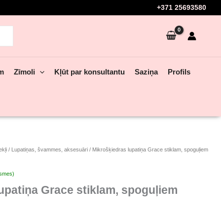
+371 25693580
em
Zīmoli
Kļūt par konsultantu
Saziņa
Profils
kļi
/
Lupatiņas, švammes, aksesuāri
/ Mikrošķiedras lupatiņa Grace stiklam, spoguļiem
ksmes)
upatiņa Grace stiklam, spoguļiem