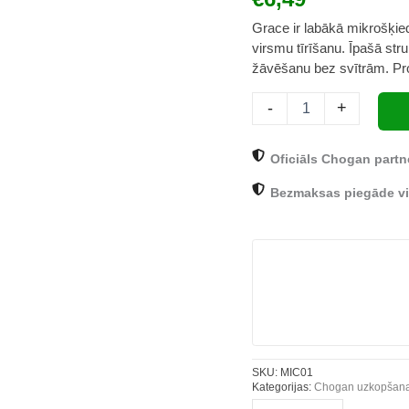
Grace ir labākā mikrošķied
virsmu tīrīšanu. Īpašā struk
žāvēšanu bez svītrām. P
-
+
Oficiāls Chogan partn
Bezmaksas piegāde vi
SKU:
MIC01
Kategorijas:
Chogan uzkopšanas