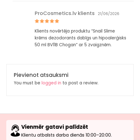
ProCosmetics.lv klients
21/06/2026
Novērtēts
Klients novērtēja produktu “Snail Slime
ar
5
no 5
krēms dezodorants dabīgs un hipoalerģisks
50 ml BV11B Chogan” ar 5 zvaigznēm.
Pievienot atsauksmi
You must be
logged in
to post a review.
Vienmēr gatavi palīdzēt
Klientu atbalsts darba dienās 10:00–20:00.