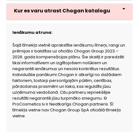
Kur es varu atrast Chogan katalogu
Ienākumu atruna:
Šajā tīmekļa vietnē aprakstītie ienākumu līmeņi, rangi un
prēmijas ir balstītas uz oficiālo Chogan Group 2023.–
2026. gada kompensācijas plānu. Šie skaitļi ir paredzēti
tikai informatīviem un izglītojošiem nolūkiem un
negarantē ienākumus un nesola konkrētus rezultātus.
Individuālie panākumi Chogan ir atkarīgi no dažādiem
faktoriem, tostarp personīgajām pūlēm, centības,
pārdošanas prasmēm un laika, kas ieguldīts jūsu
uzņēmuma veidošanā. Citu partneru iepriekšējie
rezultāti negarantē jūsu turpmāko sniegumu. ©
ProCosmetics.lv ir Neatkarīgs Chogan partneris. Šī
tīmekļa vietne nav Chogan Group SpA oficiālā tīmekļa
vietne.