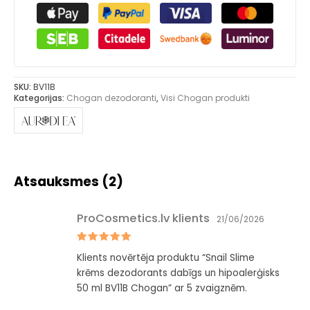
SKU:
BV11B
Kategorijas:
Chogan dezodoranti
,
Visi Chogan produkti
Atsauksmes (2)
ProCosmetics.lv klients
21/06/2026
Novērtēts
Klients novērtēja produktu “Snail Slime
ar
5
no 5
krēms dezodorants dabīgs un hipoalerģisks
50 ml BV11B Chogan” ar 5 zvaigznēm.