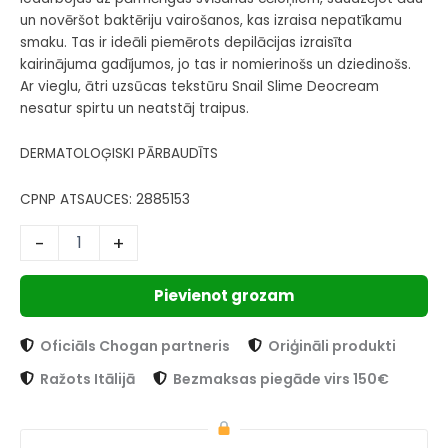
un novēršot baktēriju vairošanos, kas izraisa nepatīkamu
smaku. Tas ir ideāli piemērots depilācijas izraisīta
kairinājuma gadījumos, jo tas ir nomierinošs un dziedinošs.
Ar vieglu, ātri uzsūcas tekstūru Snail Slime Deocream
nesatur spirtu un neatstāj traipus.
DERMATOLOĢISKI PĀRBAUDĪTS
CPNP ATSAUCES: 2885153
-
+
Pievienot grozam
Oficiāls Chogan partneris
Oriģināli produkti
Ražots Itālijā
Bezmaksas piegāde virs 150€