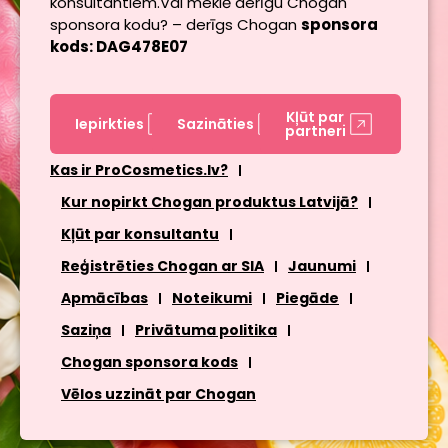
konsultantiem.Vai meklē derīgu Chogan
sponsora kodu? – derīgs Chogan
sponsora
kods: DAG478E07
Kļūt par
Iepirkties
Sazināties
partneri
Kas ir ProCosmetics.lv?
Kur nopirkt Chogan produktus Latvijā?
Kļūt par konsultantu
Reģistrēties Chogan ar SIA
Jaunumi
Apmācības
Noteikumi
Piegāde
Saziņa
Privātuma politika
Chogan sponsora kods
Vēlos uzzināt par Chogan