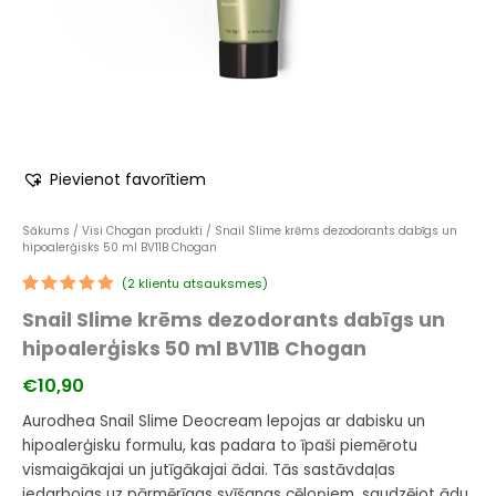
Pievienot favorītiem
Sākums
/
Visi Chogan produkti
/ Snail Slime krēms dezodorants dabīgs un
hipoalerģisks 50 ml BV11B Chogan
(
2
klientu atsauksmes)
Novērtēts
1
Snail Slime krēms dezodorants dabīgs un
5.00
no 5
balstoties
hipoalerģisks 50 ml BV11B Chogan
pircēju
vērtējumiem
€
10,90
Aurodhea Snail Slime Deocream lepojas ar dabisku un
hipoalerģisku formulu, kas padara to īpaši piemērotu
vismaigākajai un jutīgākajai ādai. Tās sastāvdaļas
iedarbojas uz pārmērīgas svīšanas cēloņiem, saudzējot ādu