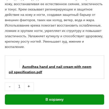
75
кожу, восстанавливая ее естественное сияние, эластичность
мл
и тонус. Крем оказывает регенерирующее и защитное
|
действие на кожу и ногти, создавая защитный барьер от
NM04B
внешних факторов, таких как холод, ветер, вода и жара.
Chogan
Использование крема помогает восстановить ослабленные,
ломкие и хрупкие ногти, укрепляет их структуру и повышает
эластичность. Увлажняет кутикулу и способствует здоровому,
крепкому росту ногтей. Уменьшает зуд, жжение и
воспаление.
Aurodhea hand and nail cream with neem
oil specification.pdf
-
+
В корзину