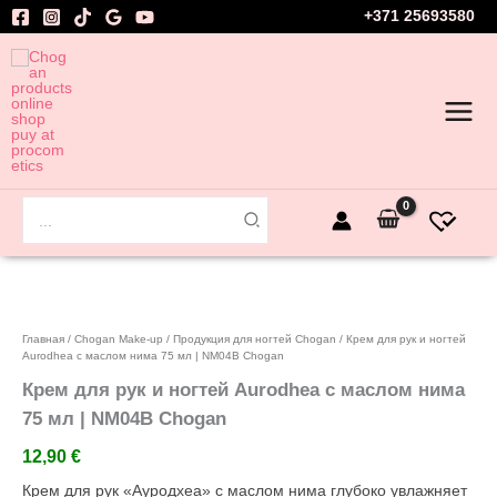
Перейти
+371 25693580
к
содержимому
Поиск:
Количество
товара
Добавить в избранное
Крем
для
Главная
/
Chogan Make-up
/
Продукция для ногтей Chogan
/ Крем для рук и ногтей
рук
Aurodhea с маслом нима 75 мл | NM04B Chogan
и
Крем для рук и ногтей Aurodhea с маслом нима
ногтей
75 мл | NM04B Chogan
Aurodhea
с
12,90
€
маслом
нима
Крем для рук «Ауродхеа» с маслом нима глубоко увлажняет