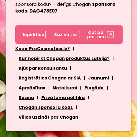
sponsora kodu? – derīgs Chogan
sponsora
kods: DAG478E07
Kļūt par
Iepirkties
Sazināties
partneri
Kas ir ProCosmetics.lv?
Kur nopirkt Chogan produktus Latvijā?
Kļūt par konsultantu
Reģistrēties Chogan ar SIA
Jaunumi
Apmācības
Noteikumi
Piegāde
Saziņa
Privātuma politika
Chogan sponsora kods
Vēlos uzzināt par Chogan