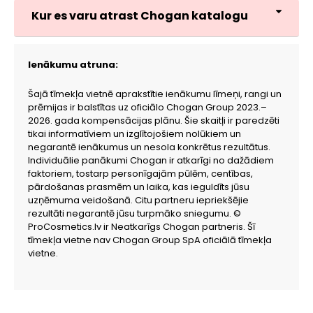
Kur es varu atrast Chogan katalogu
Ienākumu atruna:
Šajā tīmekļa vietnē aprakstītie ienākumu līmeņi, rangi un
prēmijas ir balstītas uz oficiālo Chogan Group 2023.–
2026. gada kompensācijas plānu. Šie skaitļi ir paredzēti
tikai informatīviem un izglītojošiem nolūkiem un
negarantē ienākumus un nesola konkrētus rezultātus.
Individuālie panākumi Chogan ir atkarīgi no dažādiem
faktoriem, tostarp personīgajām pūlēm, centības,
pārdošanas prasmēm un laika, kas ieguldīts jūsu
uzņēmuma veidošanā. Citu partneru iepriekšējie
rezultāti negarantē jūsu turpmāko sniegumu. ©
ProCosmetics.lv ir Neatkarīgs Chogan partneris. Šī
tīmekļa vietne nav Chogan Group SpA oficiālā tīmekļa
vietne.