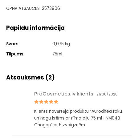
CPNP ATSAUCES: 2573906
Papildu informācija
Svars
0,075 kg
Tilpums
75ml
Atsauksmes (2)
ProCosmetics.lv klients
21/06/2026
Novērtēts
Klients novērtēja produktu “Aurodhea roku
ar
5
no 5
un nagu krēms ar nīma eļļu 75 ml | NM04B
Chogan” ar 5 zvaigznēm.