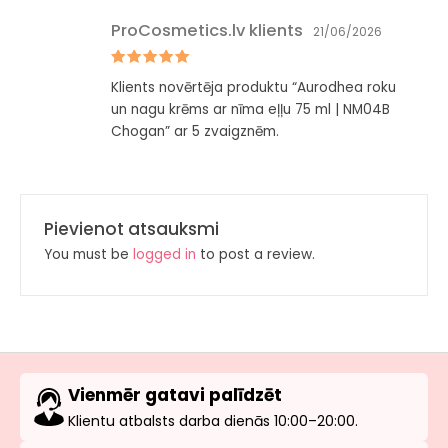
ProCosmetics.lv klients
21/06/2026
Novērtēts
Klients novērtēja produktu “Aurodhea roku
ar
5
no 5
un nagu krēms ar nīma eļļu 75 ml | NM04B
Chogan” ar 5 zvaigznēm.
Pievienot atsauksmi
You must be
logged in
to post a review.
Vienmēr gatavi palīdzēt
Klientu atbalsts darba dienās 10:00–20:00.