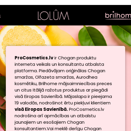
ProCosmetics.lv
ir Chogan produktu
interneta veikals un konsultantu atbalsta
platforma. Piedāvājam oriģinālas Chogan
smaržas, Olfazeta smaržas, Aurodhea
kosmētiku, Brilhome mājsaimniecības preces
un citus Itālijā ražotus produktus ar piegādi
visā Eiropas Savienībā. Mājaslapa ir pieejama
19 valodās, nodrošinot ērtu piekļuvi klientiem
visā Eiropas Savienībā.
ProCosmetics.lv
nodrošina arī apmācības un atbalstu
jaunajiem un esošajiem Chogan
konsultantiem.Vai meklē derīgu Chogan