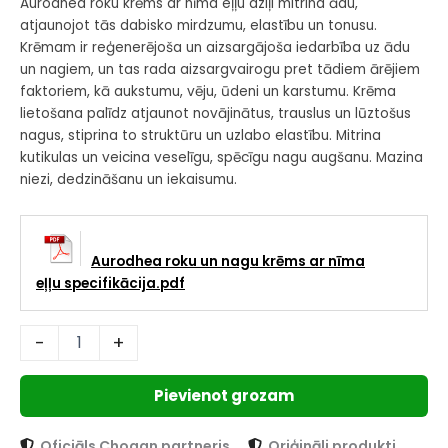
Aurodhea roku krēms ar nīma eļļu dziļi mitrina ādu,
atjaunojot tās dabisko mirdzumu, elastību un tonusu.
Krēmam ir reģenerējoša un aizsargājoša iedarbība uz ādu
un nagiem, un tas rada aizsargvairogu pret tādiem ārējiem
faktoriem, kā aukstumu, vēju, ūdeni un karstumu. Krēma
lietošana palīdz atjaunot novājinātus, trauslus un lūztošus
nagus, stiprina to struktūru un uzlabo elastību. Mitrina
kutikulas un veicina veselīgu, spēcīgu nagu augšanu. Mazina
niezi, dedzināšanu un iekaisumu.
Aurodhea roku un nagu krēms ar nīma
eļļu specifikācija.pdf
-
+
Pievienot grozam
Oficiāls Chogan partneris
Oriģināli produkti