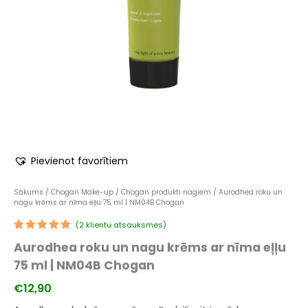
Pievienot favorītiem
Sākums
/
Chogan Make-up
/
Chogan produkti nagiem
/ Aurodhea roku un
nagu krēms ar nīma eļļu 75 ml | NM04B Chogan
(
2
klientu atsauksmes)
Novērtēts
1
Aurodhea roku un nagu krēms ar nīma eļļu
5.00
no 5
balstoties
75 ml | NM04B Chogan
pircēju
vērtējumiem
€
12,90