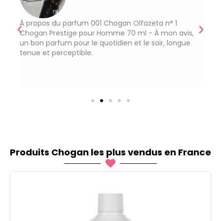
an
À propos du parfum 001 Chogan Olfazeta n° 1
À pr
 tout
Chogan Prestige pour Homme 70 ml - À mon avis,
Auro
.
un bon parfum pour le quotidien et le soir, longue
proc
tenue et perceptible.
pro
l'am
effi
séb
Produits Chogan les plus vendus en France