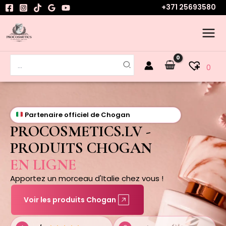
Aller
+371 25693580
au
contenu
Rechercher:
0
Partenaire officiel de Chogan
PROCOSMETICS.LV -
PRODUITS CHOGAN
EN LIGNE
Apportez un morceau d'Italie chez vous !
Voir les produits Chogan