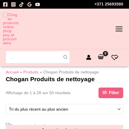
Aller
+371 25693580
au
contenu
Rechercher:
Accueil
Produits
Chogan Produits de nettoyage
Chogan Produits de nettoyage
Filter
Affichage de 1 à 28 sur 50 résultats