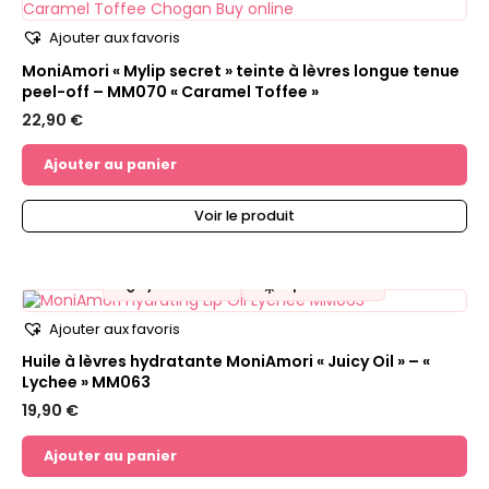
Ajouter aux favoris
MoniAmori « Mylip secret » teinte à lèvres longue tenue
peel-off – MM070 « Caramel Toffee »
22,90
€
Ajouter au panier
Voir le produit
💧
☀️
Hydratation
Top de l'été !
Ajouter aux favoris
Huile à lèvres hydratante MoniAmori « Juicy Oil » – «
Lychee » MM063
19,90
€
Ajouter au panier