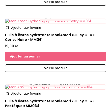
Voir le produit
💧
Hydratation
Ajouter aux favoris
Huile à lèvres hydratante MoniAmori « Juicy Oil » «
Cerise Noire » MM061
19,90
€
Ajouter au panier
Voir le produit
💧
☀️
Hydratation
Top de l'été !
Ajouter aux favoris
Huile à lèvres hydratante MoniAmori « Juicy Oil » «
Pastèque » MM064