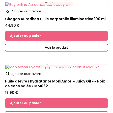
☀️
Top de l'été !
Ajouter aux favoris
Chogan Aurodhea Huile corporelle illuminatrice 100 ml
44,90
€
Ajouter au panier
Voir le produit
💧
Hydratation
Ajouter aux favoris
Huile à lèvres hydratante MoniAmori « Juicy Oil » « Noix
de coco salée » MM062
19,90
€
Ajouter au panier