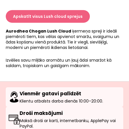
Apskatīt visus Lush cloud sprejus
Aurodhea Chogan Lush Cloud
ķermeņa spreji ir ideāli
piemēroti tiem, kas vēlas apvienot smaržu, svaigumu un
ādas kopšanu vienā produktā. Tie ir viegli, sievišķīgi,
moderni un piemēroti ikdienas lietošanai.
Izvēlies savu mīļāko aromātu un ļauj ādai smaržot kā
saldam, tropiskam un gaisīgam mākonim.
Vienmēr gatavi palīdzēt
Klientu atbalsts darba dienās 10:00–20:00.
Droši maksājumi
Maksā droši ar karti, internetbanku, ApplePay vai
PayPal.