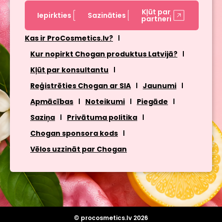
Kļūt par
Iepirkties
Sazināties
partneri
Kas ir ProCosmetics.lv?
Kur nopirkt Chogan produktus Latvijā?
Kļūt par konsultantu
Reģistrēties Chogan ar SIA
Jaunumi
Apmācības
Noteikumi
Piegāde
Saziņa
Privātuma politika
Chogan sponsora kods
Vēlos uzzināt par Chogan
© procosmetics.lv 2026