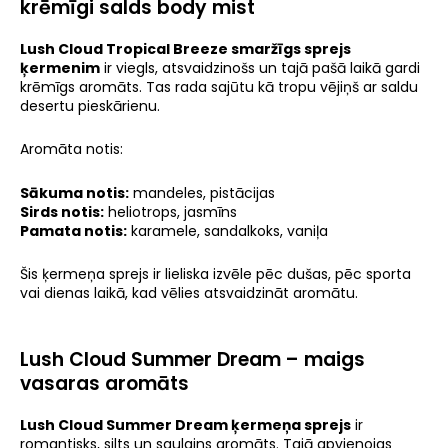
krēmīgi salds body mist
Lush Cloud Tropical Breeze smaržīgs sprejs
ķermenim
ir viegls, atsvaidzinošs un tajā pašā laikā gardi
krēmīgs aromāts. Tas rada sajūtu kā tropu vējiņš ar saldu
desertu pieskārienu.
Aromāta notis:
Sākuma notis:
mandeles, pistācijas
Sirds notis:
heliotrops, jasmīns
Pamata notis:
karamele, sandalkoks, vaniļa
Šis ķermeņa sprejs ir lieliska izvēle pēc dušas, pēc sporta
vai dienas laikā, kad vēlies atsvaidzināt aromātu.
Lush Cloud Summer Dream – maigs
vasaras aromāts
Lush Cloud Summer Dream ķermeņa sprejs
ir
romantisks, silts un saulains aromāts. Tajā apvienojas