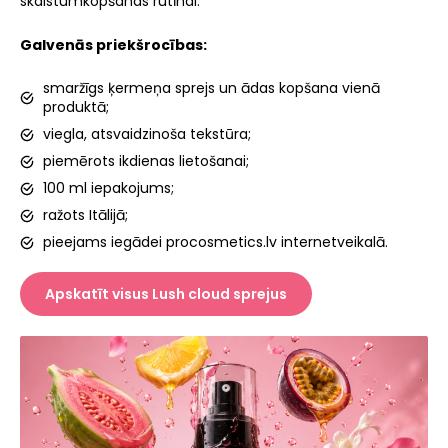
skaistumkopšanas rutīnai.
Galvenās priekšrocības:
smaržīgs ķermeņa sprejs un ādas kopšana vienā
produktā;
viegla, atsvaidzinoša tekstūra;
piemērots ikdienas lietošanai;
100 ml iepakojums;
ražots Itālijā;
pieejams iegādei procosmetics.lv internetveikalā.
Apskatīt visus Lush cloud sprejus