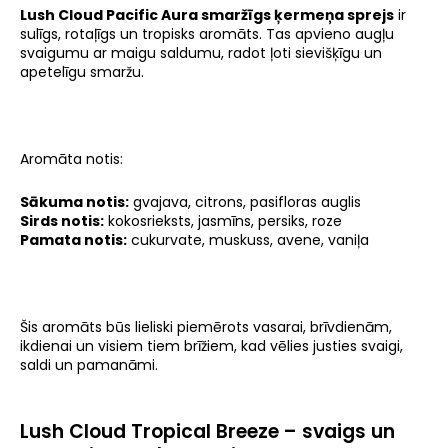
Lush Cloud Pacific Aura smaržīgs ķermeņa sprejs
ir
sulīgs, rotaļīgs un tropisks aromāts. Tas apvieno augļu
svaigumu ar maigu saldumu, radot ļoti sievišķīgu un
apetelīgu smaržu.
Aromāta notis:
Sākuma notis:
gvajava, citrons, pasifloras auglis
Sirds notis:
kokosrieksts, jasmīns, persiks, roze
Pamata notis:
cukurvate, muskuss, avene, vaniļa
Šis aromāts būs lieliski piemērots vasarai, brīvdienām,
ikdienai un visiem tiem brīžiem, kad vēlies justies svaigi,
saldi un pamanāmi.
Lush Cloud Tropical Breeze – svaigs un