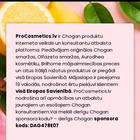
ProCosmetics.lv
ir Chogan produktu
interneta veikals un konsultantu atbalsta
platforma. Piedāvājam oriģinālas Chogan
smaržas, Olfazeta smaržas, Aurodhea
kosmētiku, Brilhome mājsaimniecības preces
un citus Itālijā ražotus produktus ar piegādi
visā Eiropas Savienībā. Mājaslapa ir pieejama
19 valodās, nodrošinot ērtu piekļuvi klientiem
visā Eiropas Savienībā.
ProCosmetics.lv
nodrošina arī apmācības un atbalstu
jaunajiem un esošajiem Chogan
konsultantiem.Vai meklē derīgu Chogan
sponsora kodu? – derīgs Chogan
sponsora
kods: DAG478E07