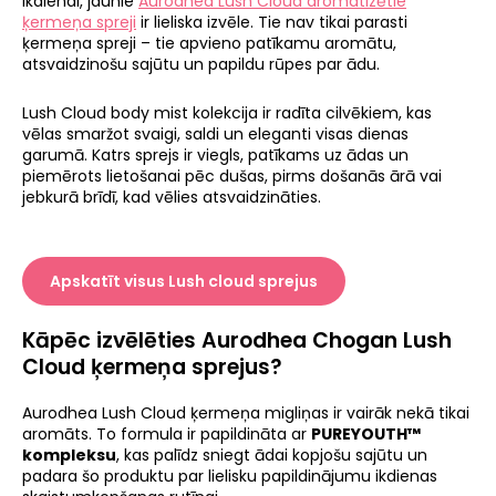
ikdienai, jaunie
Aurodhea Lush Cloud aromatizētie
ķermeņa spreji
ir lieliska izvēle. Tie nav tikai parasti
ķermeņa spreji – tie apvieno patīkamu aromātu,
atsvaidzinošu sajūtu un papildu rūpes par ādu.
Lush Cloud body mist kolekcija ir radīta cilvēkiem, kas
vēlas smaržot svaigi, saldi un eleganti visas dienas
garumā. Katrs sprejs ir viegls, patīkams uz ādas un
piemērots lietošanai pēc dušas, pirms došanās ārā vai
jebkurā brīdī, kad vēlies atsvaidzināties.
Apskatīt visus Lush cloud sprejus
Kāpēc izvēlēties Aurodhea Chogan Lush
Cloud ķermeņa sprejus?
Aurodhea Lush Cloud ķermeņa migliņas ir vairāk nekā tikai
aromāts. To formula ir papildināta ar
PUREYOUTH™
kompleksu
, kas palīdz sniegt ādai kopjošu sajūtu un
padara šo produktu par lielisku papildinājumu ikdienas