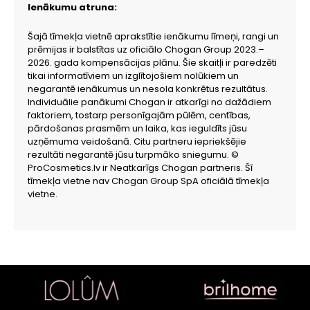
Ienākumu atruna:
Šajā tīmekļa vietnē aprakstītie ienākumu līmeņi, rangi un
prēmijas ir balstītas uz oficiālo Chogan Group 2023.–
2026. gada kompensācijas plānu. Šie skaitļi ir paredzēti
tikai informatīviem un izglītojošiem nolūkiem un
negarantē ienākumus un nesola konkrētus rezultātus.
Individuālie panākumi Chogan ir atkarīgi no dažādiem
faktoriem, tostarp personīgajām pūlēm, centības,
pārdošanas prasmēm un laika, kas ieguldīts jūsu
uzņēmuma veidošanā. Citu partneru iepriekšējie
rezultāti negarantē jūsu turpmāko sniegumu. ©
ProCosmetics.lv ir Neatkarīgs Chogan partneris. Šī
tīmekļa vietne nav Chogan Group SpA oficiālā tīmekļa
vietne.