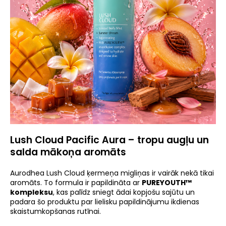
Lush Cloud Pacific Aura – tropu augļu un
salda mākoņa aromāts
Aurodhea Lush Cloud ķermeņa migliņas ir vairāk nekā tikai
aromāts. To formula ir papildināta ar
PUREYOUTH™
kompleksu
, kas palīdz sniegt ādai kopjošu sajūtu un
padara šo produktu par lielisku papildinājumu ikdienas
skaistumkopšanas rutīnai.