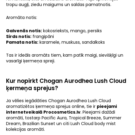
tropu augļi, ziedu maigums un saldas pamatnotis.
Aromāta notis:
Galvenās notis:
kokosrieksts, mango, persiks
Sirds notis:
frangipāni
Pamata notis:
karamele, muskuss, sandalkoks
Tas ir ideāls aromāts tiem, kam patīk maigi, sievišķīgi un
vasarīgi ķermeņa spreji.
Kur nopirkt Chogan Aurodhea Lush Cloud
ķermeņa sprejus?
Ja vēlies iegādāties Chogan Aurodhea Lush Cloud
aromatizētos ķermeņa sprejus online, tie ir
pieejami
internetveikalā Procosmetics.lv
. Pieejami dažādi
aromāti, tostarp Pacific Aura, Tropical Breeze, Summer
Dream, Brazilian Sunset un citi Lush Cloud body mist
kolekcijas aromāti.