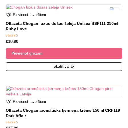
Pievienot favorītiem
Olfazeta Chogan luxus dušas želeja Unisex BSF111 250ml
Ruby Love
Novērtēts
€
18,90
ar
5.00
no 5
Pievienot grozam
Skatīt vairāk
Pievienot favorītiem
Olfazeta Chogan aromātisks ķermeņa krēms 150ml CRF119
Dark Affair
Novērtēts