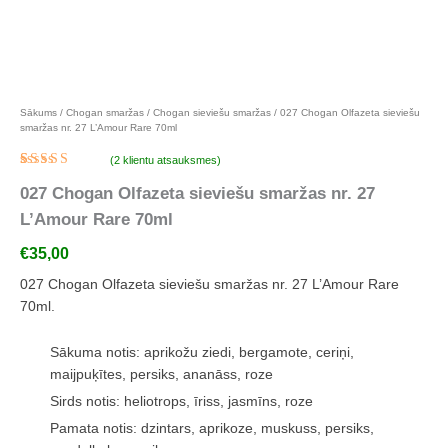
Pievienot favorītiem
Sākums
/
Chogan smaržas
/
Chogan sieviešu smaržas
/ 027 Chogan Olfazeta sieviešu
smaržas nr. 27 L’Amour Rare 70ml
(
2
klientu atsauksmes)
Novērtēts
2
027 Chogan Olfazeta sieviešu smaržas nr. 27
5.00
no 5
balstoties
L’Amour Rare 70ml
pircēju
vērtējumiem
€
35,00
027 Chogan Olfazeta sieviešu smaržas nr. 27 L’Amour Rare
70ml.
Sākuma notis: aprikožu ziedi, bergamote, ceriņi,
maijpuķītes, persiks, ananāss, roze
Sirds notis: heliotrops, īriss, jasmīns, roze
Pamata notis: dzintars, aprikoze, muskuss, persiks,