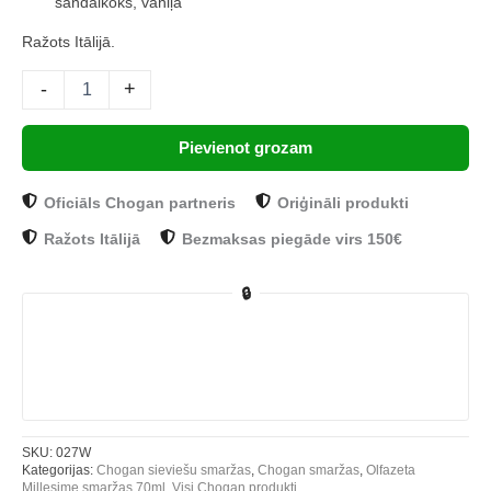
sandalkoks, vaniļa
Ražots Itālijā.
-
+
Pievienot grozam
Oficiāls Chogan partneris
Oriģināli produkti
Ražots Itālijā
Bezmaksas piegāde virs 150€
🔒
SKU:
027W
Kategorijas:
Chogan sieviešu smaržas
,
Chogan smaržas
,
Olfazeta
Millesime smaržas 70ml
,
Visi Chogan produkti