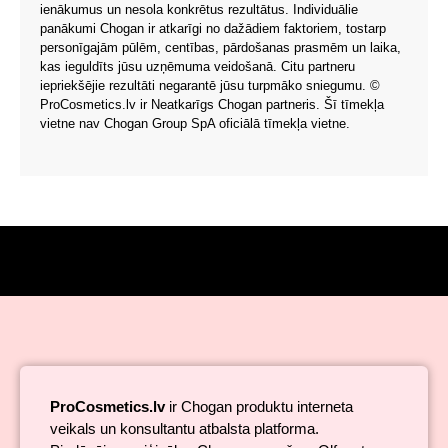
ienākumus un nesola konkrētus rezultātus. Individuālie
panākumi Chogan ir atkarīgi no dažādiem faktoriem, tostarp
personīgajām pūlēm, centības, pārdošanas prasmēm un laika,
kas ieguldīts jūsu uzņēmuma veidošanā. Citu partneru
iepriekšējie rezultāti negarantē jūsu turpmāko sniegumu. ©
ProCosmetics.lv ir Neatkarīgs Chogan partneris. Šī tīmekļa
vietne nav Chogan Group SpA oficiālā tīmekļa vietne.
ProCosmetics.lv
ir Chogan produktu interneta
veikals un konsultantu atbalsta platforma.