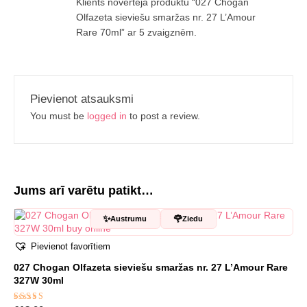
Klients novērtēja produktu “027 Chogan
ar
5
no 5
Olfazeta sieviešu smaržas nr. 27 L’Amour
Rare 70ml” ar 5 zvaigznēm.
Pievienot atsauksmi
You must be
logged in
to post a review.
Jums arī varētu patikt…
✨
🌹
Austrumu
Ziedu
Pievienot favorītiem
027 Chogan Olfazeta sieviešu smaržas nr. 27 L’Amour Rare
327W 30ml