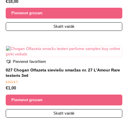
Novērtēts
€
18,00
ar
5.00
no 5
Pievienot grozam
Skatīt vairāk
Pievienot favorītiem
027 Chogan Olfazeta sieviešu smaržas nr. 27 L’Amour Rare
testeris 3ml
Novērtēts
€
1,00
ar
5.00
no 5
Pievienot grozam
Skatīt vairāk