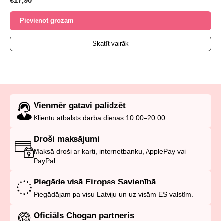
€
17,90
ar
5.00
no 5
Pievienot grozam
Skatīt vairāk
Vienmēr gatavi palīdzēt
Klientu atbalsts darba dienās 10:00–20:00.
Droši maksājumi
Maksā droši ar karti, internetbanku, ApplePay vai
PayPal.
Piegāde visā Eiropas Savienībā
Piegādājam pa visu Latviju un uz visām ES valstīm.
Oficiāls Chogan partneris