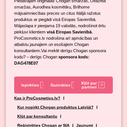
Piedāvājam oriģinālas Chogan smaržas, Olfazeta
smaržas, Aurodhea kosmētiku, Brilhome
mājsaimniecības preces un citus Itālijā ražotus
produktus ar piegādi visā Eiropas Savienībā.
Mājaslapa ir pieejama 19 valodās, nodrošinot ērtu
piekļuvi klientiem
visā Eiropas Savienībā.
ProCosmetics.lv nodrošina arī apmācības un
atbalstu jaunajiem un esošajiem Chogan
konsultantiem.Vai meklē derīgu Chogan sponsora
kodu? – derīgs Chogan
sponsora kods:
DAG478E07
Kļūt par
Iepirkties
Sazināties
partneri
Kas ir ProCosmetics.lv?
Kur nopirkt Chogan produktus Latvijā?
Kļūt par konsultantu
Reģistrēties Chogan ar SIA
Jaunumi