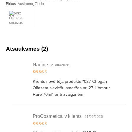
Birkas:
Austrumu
,
Ziedu
Atsauksmes (2)
Nadīne
21/06/2026
Novērtēts
Klients novērtēja produktu “027 Chogan
ar
5
no 5
Olfazeta sieviešu smaržas nr. 27 L’Amour
Rare 70ml” ar 5 zvaigznēm.
ProCosmetics.lv klients
21/06/2026
Novērtēts