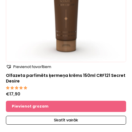
Pievienot favorītiem
Olfazeta parfimēts ķermeņa krēms 150ml CRF121 Secret
Desire
€
17,90
Novērtēts
ar
5.00
no 5
Pievienot grozam
Skatīt vairāk