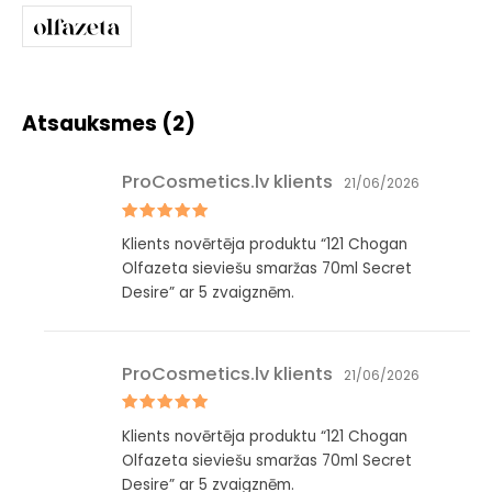
Atsauksmes (2)
ProCosmetics.lv klients
21/06/2026
Novērtēts
Klients novērtēja produktu “121 Chogan
ar
5
no 5
Olfazeta sieviešu smaržas 70ml Secret
Desire” ar 5 zvaigznēm.
ProCosmetics.lv klients
21/06/2026
Novērtēts
Klients novērtēja produktu “121 Chogan
ar
5
no 5
Olfazeta sieviešu smaržas 70ml Secret
Desire” ar 5 zvaigznēm.