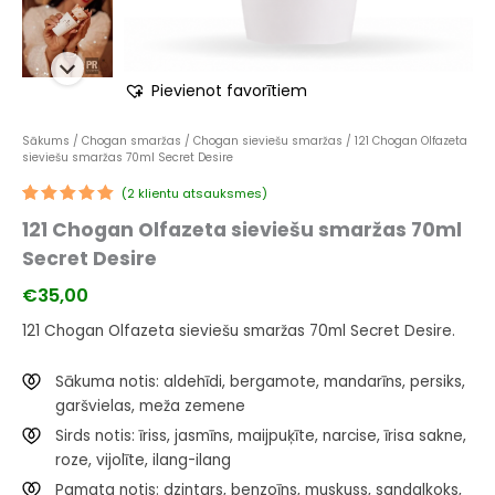
Pievienot favorītiem
Sākums
/
Chogan smaržas
/
Chogan sieviešu smaržas
/ 121 Chogan Olfazeta
sieviešu smaržas 70ml Secret Desire
(
2
klientu atsauksmes)
Novērtēts
1
121 Chogan Olfazeta sieviešu smaržas 70ml
5.00
no 5
balstoties
Secret Desire
pircēju
vērtējumiem
€
35,00
121 Chogan Olfazeta sieviešu smaržas 70ml Secret Desire.
Sākuma notis: aldehīdi, bergamote, mandarīns, persiks,
garšvielas, meža zemene
Sirds notis: īriss, jasmīns, maijpuķīte, narcise, īrisa sakne,
roze, vijolīte, ilang-ilang
Pamata notis: dzintars, benzoīns, muskuss, sandalkoks,