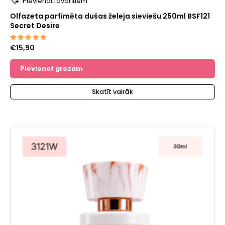
Pievienot favorītiem
Olfazeta parfimēta dušas želeja sieviešu 250ml BSF121
Secret Desire
€
15,90
Novērtēts
ar
5.00
no 5
Pievienot grozam
Skatīt vairāk