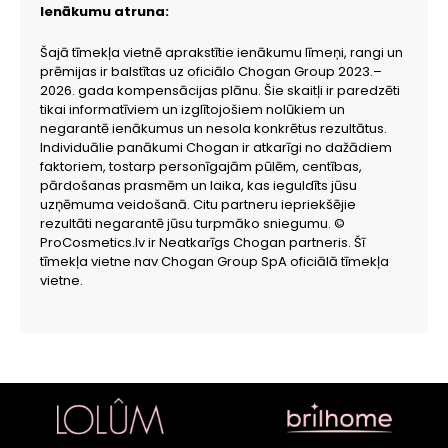
Ienākumu atruna:
Šajā tīmekļa vietnē aprakstītie ienākumu līmeņi, rangi un
prēmijas ir balstītas uz oficiālo Chogan Group 2023.–
2026. gada kompensācijas plānu. Šie skaitļi ir paredzēti
tikai informatīviem un izglītojošiem nolūkiem un
negarantē ienākumus un nesola konkrētus rezultātus.
Individuālie panākumi Chogan ir atkarīgi no dažādiem
faktoriem, tostarp personīgajām pūlēm, centības,
pārdošanas prasmēm un laika, kas ieguldīts jūsu
uzņēmuma veidošanā. Citu partneru iepriekšējie
rezultāti negarantē jūsu turpmāko sniegumu. ©
ProCosmetics.lv ir Neatkarīgs Chogan partneris. Šī
tīmekļa vietne nav Chogan Group SpA oficiālā tīmekļa
vietne.