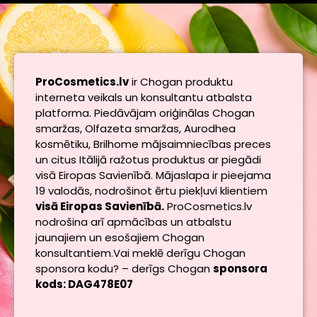
ProCosmetics.lv
ir Chogan produktu
interneta veikals un konsultantu atbalsta
platforma. Piedāvājam oriģinālas Chogan
smaržas, Olfazeta smaržas, Aurodhea
kosmētiku, Brilhome mājsaimniecības preces
un citus Itālijā ražotus produktus ar piegādi
visā Eiropas Savienībā. Mājaslapa ir pieejama
19 valodās, nodrošinot ērtu piekļuvi klientiem
visā Eiropas Savienībā.
ProCosmetics.lv
nodrošina arī apmācības un atbalstu
jaunajiem un esošajiem Chogan
konsultantiem.Vai meklē derīgu Chogan
sponsora kodu? – derīgs Chogan
sponsora
kods: DAG478E07