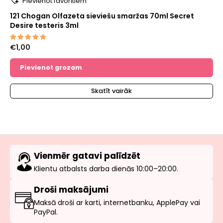
Pievienot favorītiem
121 Chogan Olfazeta sieviešu smaržas 70ml Secret
Desire testeris 3ml
€
1,00
Novērtēts
ar
5.00
no 5
Pievienot grozam
Skatīt vairāk
Vienmēr gatavi palīdzēt
Klientu atbalsts darba dienās 10:00–20:00.
Droši maksājumi
Maksā droši ar karti, internetbanku, ApplePay vai
PayPal.