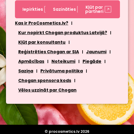
Kļūt par
Iepirkties
Sazināties
partneri
Kas ir ProCosmetics.lv?
Kur nopirkt Chogan produktus Latvijā?
Kļūt par konsultantu
Reģistrēties Chogan ar SIA
Jaunumi
Apmācības
Noteikumi
Piegāde
Saziņa
Privātuma politika
Chogan sponsora kods
Vēlos uzzināt par Chogan
© procosmetics.lv 2026