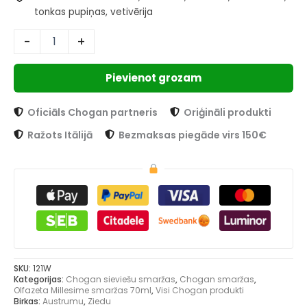
tonkas pupiņas, vetivērija
-
+
Pievienot grozam
Oficiāls Chogan partneris
Oriģināli produkti
Ražots Itālijā
Bezmaksas piegāde virs 150€
SKU:
121W
Kategorijas:
Chogan sieviešu smaržas
,
Chogan smaržas
,
Olfazeta Millesime smaržas 70ml
,
Visi Chogan produkti
Birkas:
Austrumu
,
Ziedu