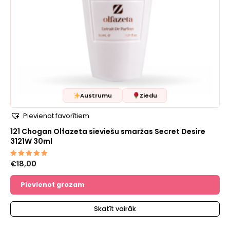
Austrumu
Ziedu
Pievienot favorītiem
121 Chogan Olfazeta sieviešu smaržas Secret Desire
3121W 30ml
€
18,00
Novērtēts
ar
5.00
no 5
Pievienot grozam
Skatīt vairāk