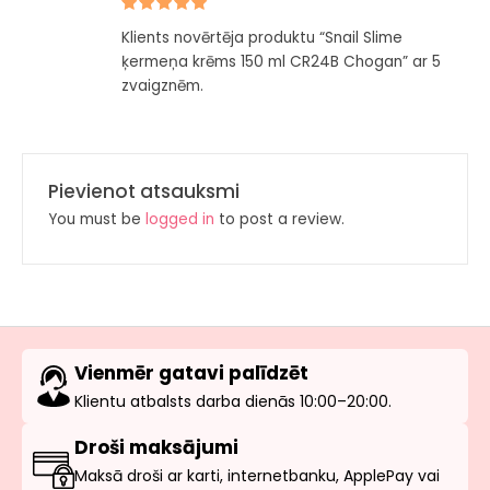
Novērtēts
Klients novērtēja produktu “Snail Slime
ar
5
no 5
ķermeņa krēms 150 ml CR24B Chogan” ar 5
zvaigznēm.
Pievienot atsauksmi
You must be
logged in
to post a review.
Vienmēr gatavi palīdzēt
Klientu atbalsts darba dienās 10:00–20:00.
Droši maksājumi
Maksā droši ar karti, internetbanku, ApplePay vai