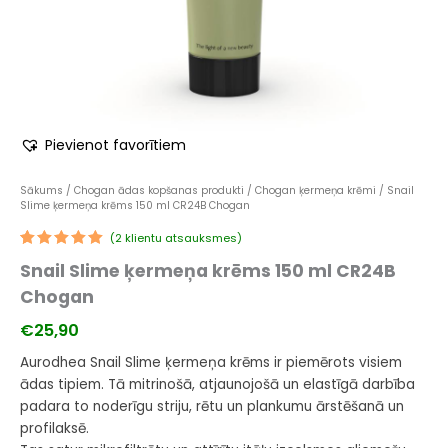
Pievienot favorītiem
Sākums
/
Chogan ādas kopšanas produkti
/
Chogan ķermeņa krēmi
/ Snail
Slime ķermeņa krēms 150 ml CR24B Chogan
(
2
klientu atsauksmes)
Novērtēts
1
Snail Slime ķermeņa krēms 150 ml CR24B
5.00
no 5
balstoties
Chogan
pircēju
vērtējumiem
€
25,90
Aurodhea Snail Slime ķermeņa krēms ir piemērots visiem
ādas tipiem. Tā mitrinošā, atjaunojošā un elastīgā darbība
padara to noderīgu striju, rētu un plankumu ārstēšanā un
profilaksē.