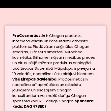
ProCosmetics.lv
ir Chogan produktu
interneta veikals un konsultantu atbalsta
platforma. Piedāvājam oriģinālas Chogan
smaržas, Olfazeta smaržas, Aurodhea
kosmētiku, Brilhome mājsaimniecības preces
un citus Itālijā ražotus produktus ar piegādi
visā Eiropas Savienībā. Mājaslapa ir pieejama
19 valodās, nodrošinot ērtu piekļuvi klientiem
visā Eiropas Savienībā.
ProCosmetics.lv
nodrošina arī apmācības un atbalstu
jaunajiem un esošajiem Chogan
konsultantiem.Vai meklē derīgu Chogan
sponsora kodu? – derīgs Chogan
sponsora
kods: DAG478E07