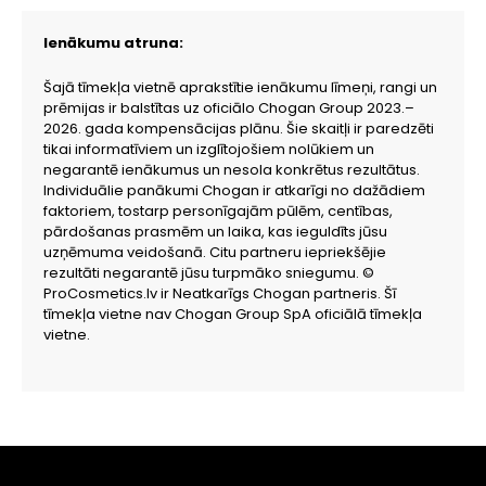
Ienākumu atruna:
Šajā tīmekļa vietnē aprakstītie ienākumu līmeņi, rangi un
prēmijas ir balstītas uz oficiālo Chogan Group 2023.–
2026. gada kompensācijas plānu. Šie skaitļi ir paredzēti
tikai informatīviem un izglītojošiem nolūkiem un
negarantē ienākumus un nesola konkrētus rezultātus.
Individuālie panākumi Chogan ir atkarīgi no dažādiem
faktoriem, tostarp personīgajām pūlēm, centības,
pārdošanas prasmēm un laika, kas ieguldīts jūsu
uzņēmuma veidošanā. Citu partneru iepriekšējie
rezultāti negarantē jūsu turpmāko sniegumu. ©
ProCosmetics.lv ir Neatkarīgs Chogan partneris. Šī
tīmekļa vietne nav Chogan Group SpA oficiālā tīmekļa
vietne.