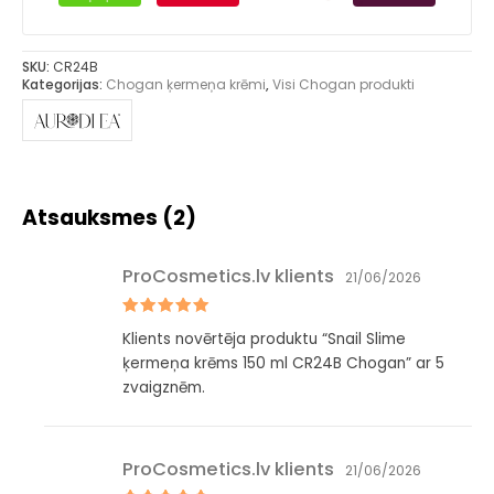
SKU:
CR24B
Kategorijas:
Chogan ķermeņa krēmi
,
Visi Chogan produkti
Atsauksmes (2)
ProCosmetics.lv klients
21/06/2026
Novērtēts
Klients novērtēja produktu “Snail Slime
ar
5
no 5
ķermeņa krēms 150 ml CR24B Chogan” ar 5
zvaigznēm.
ProCosmetics.lv klients
21/06/2026