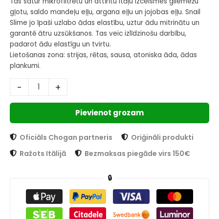
Tas satur mikrofiltrētu un attīrītu itāļu izcelsmes gliemežu
gļotu, saldo mandeļu eļļu, argana eļļu un jojobas eļļu. Snail
Slime jo īpaši uzlabo ādas elastību, uztur ādu mitrinātu un
garantē ātru uzsūkšanos. Tas veic izlīdzinošu darbību,
padarot ādu elastīgu un tvirtu.
Lietošanas zona: strijas, rētas, sausa, atoniska āda, ādas
plankumi.
-
+
Pievienot grozam
Oficiāls Chogan partneris
Oriģināli produkti
Ražots Itālijā
Bezmaksas piegāde virs 150€
🔒