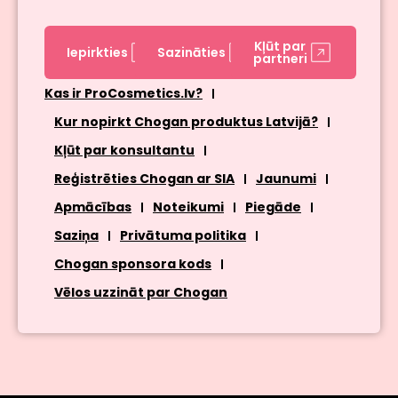
Kļūt par
Iepirkties
Sazināties
partneri
Kas ir ProCosmetics.lv?
Kur nopirkt Chogan produktus Latvijā?
Kļūt par konsultantu
Reģistrēties Chogan ar SIA
Jaunumi
Apmācības
Noteikumi
Piegāde
Saziņa
Privātuma politika
Chogan sponsora kods
Vēlos uzzināt par Chogan