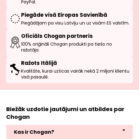
PayPal.
Piegāde visā Eiropas Savienībā
Piegādājam pa visu Latviju un uz visām ES valstīm.
Oficiāls Chogan partneris
100% oriģināli Chogan produkti pa tiešo no
ražotāja.
Ražots Itālijā
Kvalitāte, kurai uzticas vairāk nekā 2 miljoni klientu
visā pasaulē.
Biežāk uzdotie jautājumi un atbildes par
Chogan
Kas ir Chogan?