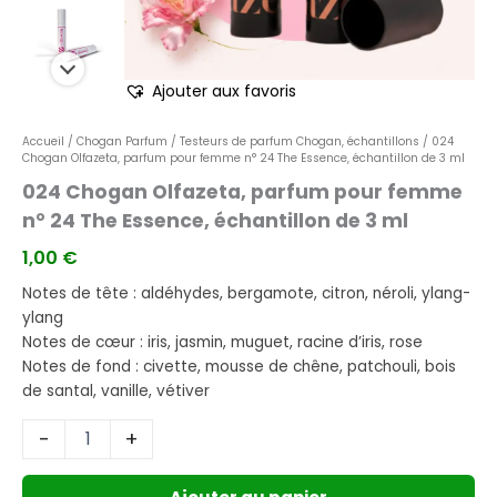
3
ml
Ajouter aux favoris
Accueil
/
Chogan Parfum
/
Testeurs de parfum Chogan, échantillons
/ 024
Chogan Olfazeta, parfum pour femme n° 24 The Essence, échantillon de 3 ml
024 Chogan Olfazeta, parfum pour femme
n° 24 The Essence, échantillon de 3 ml
1,00
€
Notes de tête : aldéhydes, bergamote, citron, néroli, ylang-
ylang
Notes de cœur : iris, jasmin, muguet, racine d’iris, rose
Notes de fond : civette, mousse de chêne, patchouli, bois
de santal, vanille, vétiver
-
+