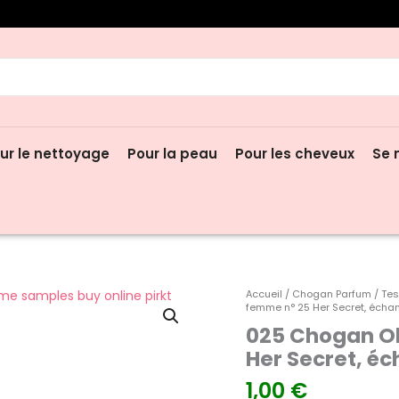
hercher:
ur le nettoyage
Pour la peau
Pour les cheveux
Se 
quantité
Accueil
/
Chogan Parfum
/
Tes
femme n° 25 Her Secret, échant
de
025 Chogan Ol
025
Chogan
Her Secret, éc
Olfazeta,
1,00
€
parfum