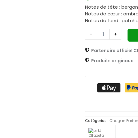
pour
Notes de tête : bergam
femme
Notes de cœur : ambr
n°
25
Notes de fond : patchoul
Her
Secret,
-
+
échantillon
de
Partenaire officiel 
3
ml
Produits originaux
Catégories :
Chogan Parfu