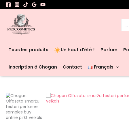
Aller
au
contenu
Rec
Tous les produits
Un haut d'été !
Parfum
Po
Inscription à Chogan
Contact
Français