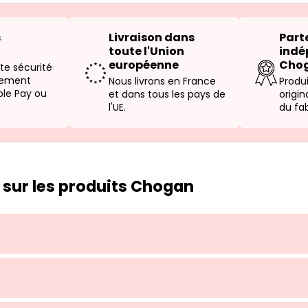
s
Livraison dans
Parte
toute l'Union
indé
européenne
Cho
te sécurité
irement
Nous livrons en France
Produ
ple Pay ou
et dans tous les pays de
origi
l'UE.
du fab
 sur les produits Chogan