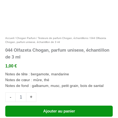
Ajouter aux favoris
Accueil
/
Chogan Parfum
/
Testeurs de parfum Chogan, échantillons
/ 044 Olfazeta
Chogan, parfum unisexe, échantillon de 3 ml
044 Olfazeta Chogan, parfum unisexe, échantillon
de 3 ml
1,00
€
Notes de tête : bergamote, mandarine
Notes de cœur : mûre, thé
Notes de fond : galbanum, musc, petit grain, bois de santal
-
+
Ajouter au panier