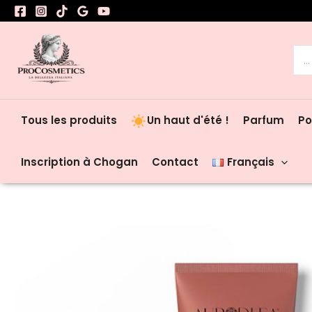
Aller
au
contenu
Rec
Tous les produits
Un haut d'été !
Parfum
Po
Inscription à Chogan
Contact
Français