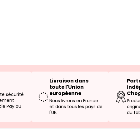
s
Livraison dans
Parte
toute l'Union
indé
européenne
Cho
te sécurité
irement
Nous livrons en France
Produ
ple Pay ou
et dans tous les pays de
origi
l'UE.
du fab