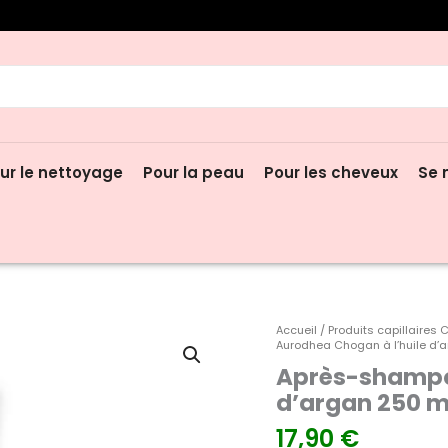
hercher:
ur le nettoyage
Pour la peau
Pour les cheveux
Se 
quantité
Accueil
/
Produits capillaires
Aurodhea Chogan à l’huile d’
de
Après-shampoi
Après-
shampoing
d’argan 250 m
Aurodhea
17,90
€
Chogan