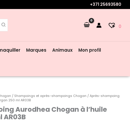
+371 25693580
0
maquiller
Marques
Animaux
Mon profil
 Chogan
/
Shampoings et après-shampoings Chogan
/ Après-shampoing
argan 250 ml AR03B
ng Aurodhea Chogan à l’huile
l AR03B