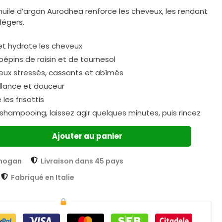
huile d’argan Aurodhea renforce les cheveux, les rendant
légers.
et hydrate les cheveux
pépins de raisin et de tournesol
veux stressés, cassants et abîmés
illance et douceur
es frisottis
 shampooing, laissez agir quelques minutes, puis rincez
Ajouter au panier
Chogan
Livraison dans 45 pays
Fabriqué en Italie