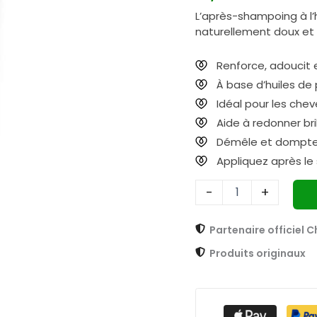
à
L’après-shampoing à l’
l'huile
naturellement doux et 
d'argan
250
ml
Renforce, adoucit 
AR03B
À base d’huiles de 
Idéal pour les che
Aide à redonner br
Démêle et dompte l
Appliquez après le
-
+
Partenaire officiel 
Produits originaux