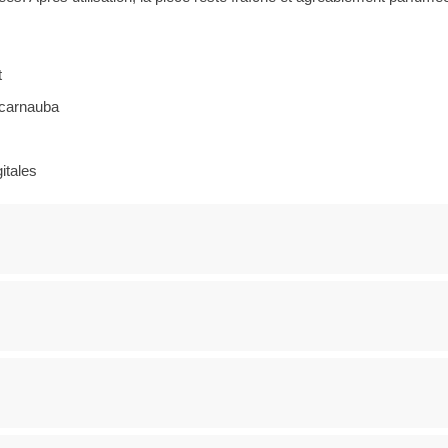
t
 carnauba
itales