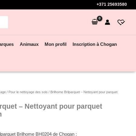
+371 25693580
arques
Animaux
Mon profil
Inscription à Chogan
yage
/
Pour le nettoyage des sols
/ Brilhome Brilparquet – Nettoyant pour parquet
rquet – Nettoyant pour parquet
n
ilparquet Brilhome BH0204 de Chogan :