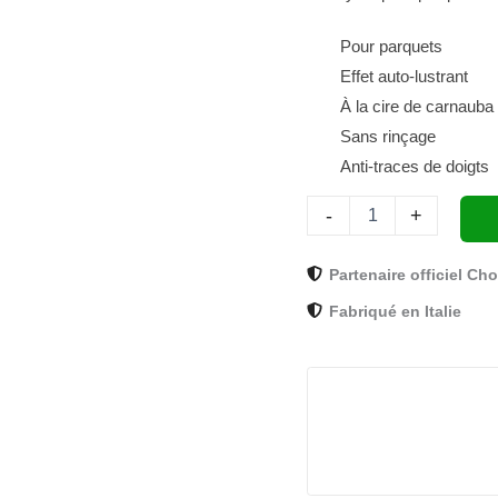
BH0204
Chogan
Pour parquets
Effet auto-lustrant
À la cire de carnauba
Sans rinçage
Anti-traces de doigts
-
+
Partenaire officiel Ch
Fabriqué en Italie