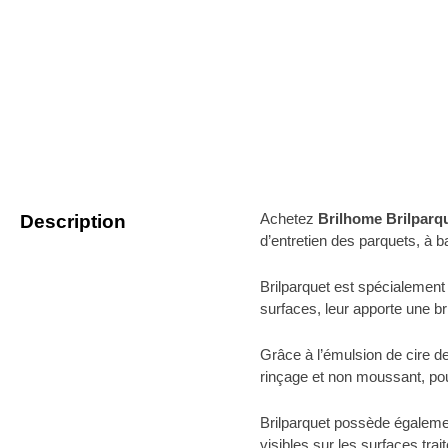
Achetez
Brilhome Brilparq
Description
d’entretien des parquets, à 
Brilparquet est spécialement 
surfaces, leur apporte une bri
Grâce à l’émulsion de cire d
rinçage et non moussant, pour
Brilparquet possède également
visibles sur les surfaces trai