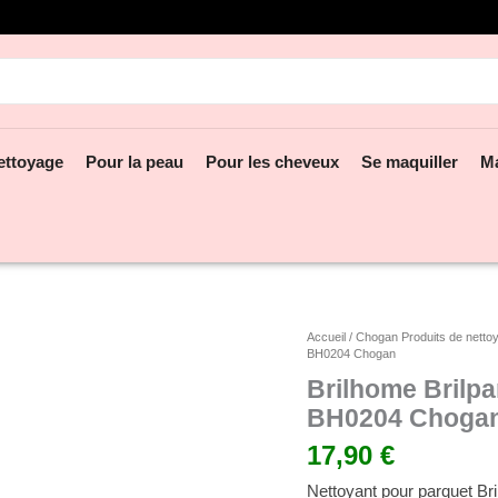
hercher:
ettoyage
Pour la peau
Pour les cheveux
Se maquiller
M
quantité
Accueil
/
Chogan Produits de netto
BH0204 Chogan
de
Brilhome
Brilhome Brilpa
Brilparquet
BH0204 Choga
-
17,90
€
Nettoyant
pour
Nettoyant pour parquet Br
parquet