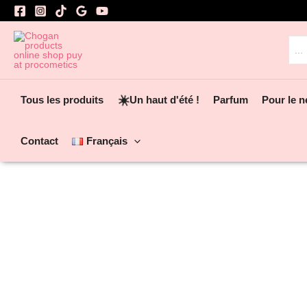
Aller
au
contenu
Rec
☀️
Tous les produits
Un haut d'été !
Parfum
Pour le n
Contact
Français
Ajouter aux favoris