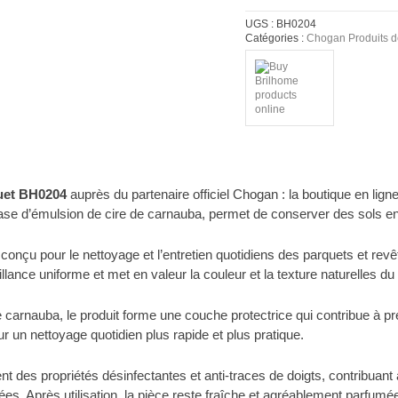
UGS :
BH0204
Catégories :
Chogan Produits d
uet BH0204
auprès du partenaire officiel Chogan : la boutique en lign
base d’émulsion de cire de carnauba, permet de conserver des sols en b
conçu pour le nettoyage et l’entretien quotidiens des parquets et revê
llance uniforme et met en valeur la couleur et la texture naturelles du
e carnauba, le produit forme une couche protectrice qui contribue à pr
 un nettoyage quotidien plus rapide et plus pratique.
 des propriétés désinfectantes et anti-traces de doigts, contribuant a
tées. Après utilisation, la pièce reste fraîche et agréablement parfumé