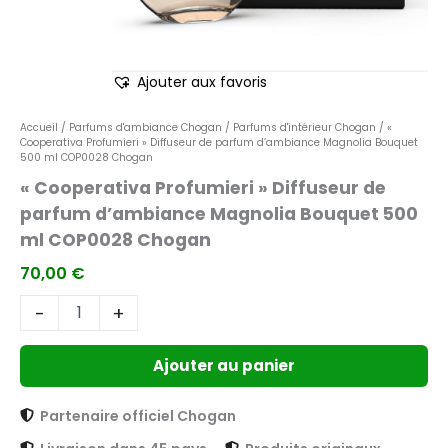
COP0028
Chogan
Ajouter aux favoris
Accueil
/
Parfums d'ambiance Chogan
/
Parfums d'intérieur Chogan
/ «
Cooperativa Profumieri » Diffuseur de parfum d’ambiance Magnolia Bouquet
500 ml COP0028 Chogan
« Cooperativa Profumieri » Diffuseur de
parfum d’ambiance Magnolia Bouquet 500
ml COP0028 Chogan
70,00
€
-
+
Ajouter au panier
Partenaire officiel Chogan