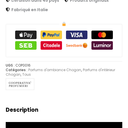
Livraison dans 45 pays
Produits originaux
Fabriqué en Italie
UGS :
COP0016
Catégories :
Parfums d'ambiance Chogan
,
Parfums d'intérieur
Chogan
,
Tous
Description