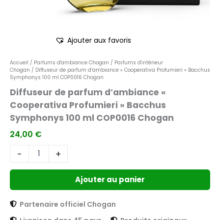
COP0016
Chogan
Ajouter aux favoris
Accueil
/
Parfums d'ambiance Chogan
/
Parfums d'intérieur
Chogan
/ Diffuseur de parfum d’ambiance « Cooperativa Profumieri » Bacchus
Symphonys 100 ml COP0016 Chogan
Diffuseur de parfum d’ambiance «
Cooperativa Profumieri » Bacchus
Symphonys 100 ml COP0016 Chogan
24,00
€
-
+
Ajouter au panier
Partenaire officiel Chogan