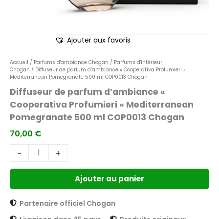
COP0013
Chogan
Ajouter aux favoris
Accueil
/
Parfums d'ambiance Chogan
/
Parfums d'intérieur
Chogan
/ Diffuseur de parfum d’ambiance « Cooperativa Profumieri »
Mediterranean Pomegranate 500 ml COP0013 Chogan
Diffuseur de parfum d’ambiance «
Cooperativa Profumieri » Mediterranean
Pomegranate 500 ml COP0013 Chogan
70,00
€
-
+
Ajouter au panier
Partenaire officiel Chogan