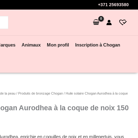
+371 25693580
arques
Animaux
Mon profil
Inscription à Chogan
de la peau
/
Produits de bronzage Chogan
/ Huile solaire Chogan Aurodhea à la coque
hogan Aurodhea à la coque de noix 150
urodhea, enrichie en coquilles de noix et en millepertuis, vous