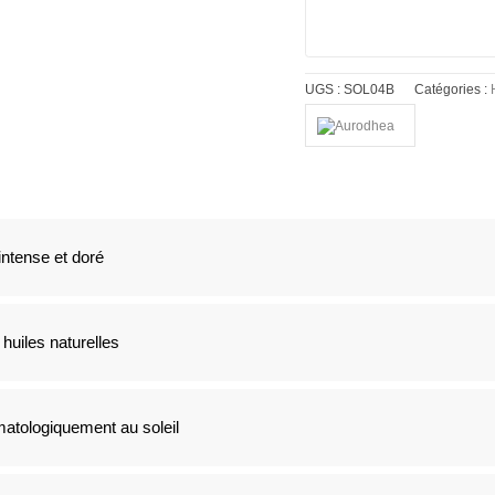
UGS :
SOL04B
Catégories :
intense et doré
huiles naturelles
matologiquement au soleil