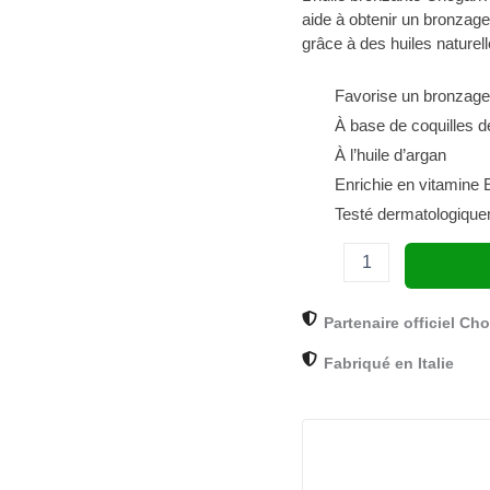
aide à obtenir un bronzage
coque
de
grâce à des huiles naturell
noix
150
Favorise un bronzage
ml
À base de coquilles d
|
SOL04B
À l’huile d’argan
Enrichie en vitamine 
Testé dermatologiqu
Partenaire officiel Ch
Fabriqué en Italie