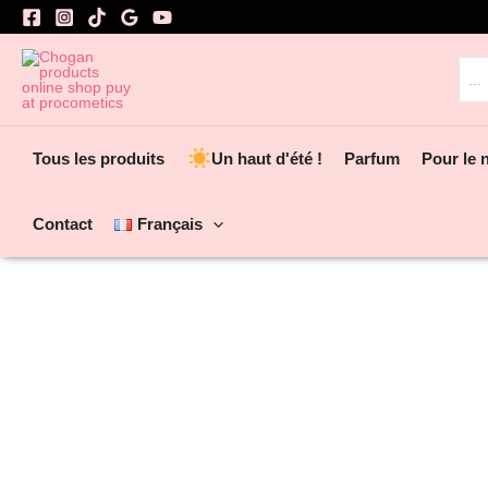
Aller
au
contenu
Rec
Tous les produits
Un haut d'été !
Parfum
Pour le 
Contact
Français