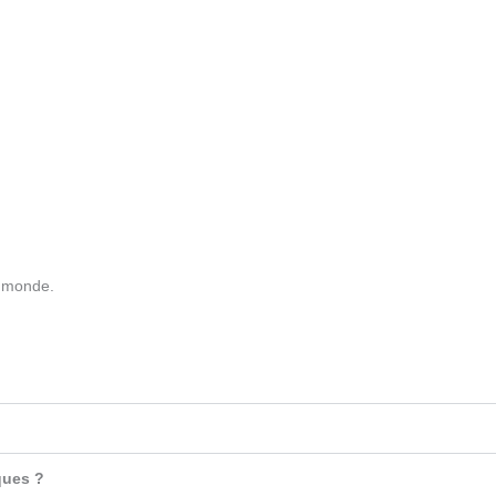
e monde.
ques ?