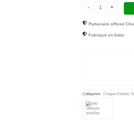
femme,
-
+
15
ml,
Chogan
Partenaire officiel Ch
Fabriqué en Italie
Catégories :
Chogan Parfum
,
P