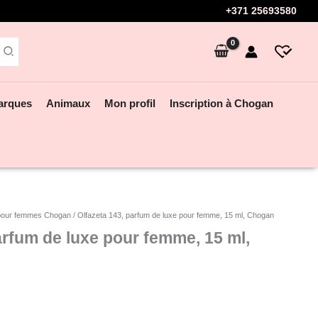
+371 25693580
arques
Animaux
Mon profil
Inscription à Chogan
pour femmes Chogan
/ Olfazeta 143, parfum de luxe pour femme, 15 ml, Chogan
arfum de luxe pour femme, 15 ml,