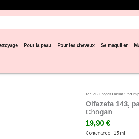
hercher:
ettoyage
Pour la peau
Pour les cheveux
Se maquiller
M
quantité
Accueil
/
Chogan Parfum
/
Parfum 
de
Olfazeta 143, p
Olfazeta
Chogan
143,
parfum
19,90
€
de
luxe
Contenance : 15 ml
pour