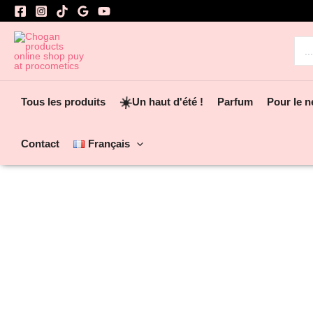
Aller
au
contenu
Rec
☀️
Tous les produits
Un haut d'été !
Parfum
Pour le n
Contact
Français