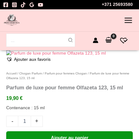
Aller
+371 25693580
au
contenu
Rechercher:
quantité
de
Ajouter aux favoris
Parfum
de
Accueil
/
Chogan Parfum
/
Parfum pour femmes Chogan
/ Parfum de luxe pour femme
luxe
Olfazeta 123, 15 ml
pour
Parfum de luxe pour femme Olfazeta 123, 15 ml
femme
Olfazeta
19,90
€
123,
Contenance : 15 ml
15
ml
-
+
Ajouter au panier