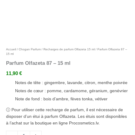
Ajouter aux favoris
Accueil
/
Chogan Parfum
/
Recharges de parfum Olfazeta 15 ml
/ Parfum Olfazeta 87 –
15 ml
Parfum Olfazeta 87 – 15 ml
11,90
€
Notes de tête : gingembre, lavande, citron, menthe poivrée
Notes de cœur : pomme, cardamome, géranium, genévrier
Note de fond : bois d’ambre, fèves tonka, vétiver
ⓘ Pour utiliser cette recharge de parfum, il est nécessaire de
disposer d’un étui à parfum Olfazeta. Les étuis sont disponibles
à l’achat sur la boutique en ligne Procosmetics.lv.