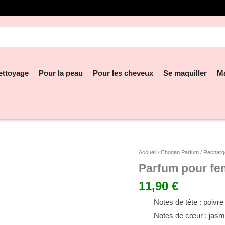
hercher:
ettoyage
Pour la peau
Pour les cheveux
Se maquiller
M
quantité
Accueil
/
Chogan Parfum
/
Recharge
de
Parfum pour fem
Parfum
11,90
€
pour
femme
Notes de tête : poivre
Olfazeta
n°
Notes de cœur : jasmi
82