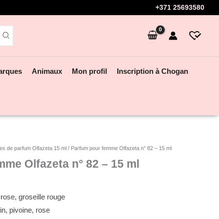
+371 25693580
arques
Animaux
Mon profil
Inscription à Chogan
s de parfum Olfazeta 15 ml
/ Parfum pour femme Olfazeta n° 82 – 15 ml
me Olfazeta n° 82 – 15 ml
 rose, groseille rouge
n, pivoine, rose