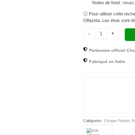
Notes de fond : musc,
-
15
ⓘ Pour utiliser cette rech
ml
Olfazeta. Les étuis sont di
-
+
Partenaire officiel Ch
Fabriqué en Italie
Catégories :
Chogan Parfum
,
R