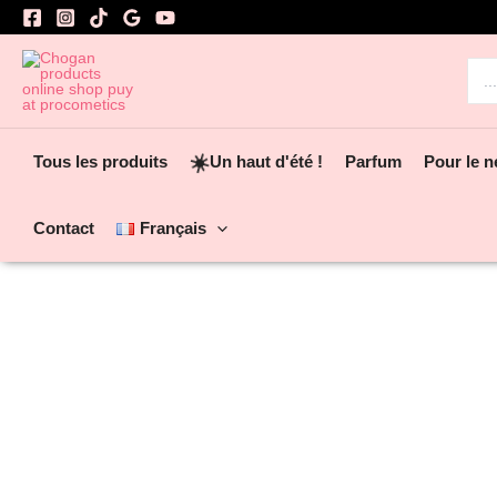
Aller
au
contenu
Rec
☀️
Tous les produits
Un haut d'été !
Parfum
Pour le n
Contact
Français
Ajouter aux favoris