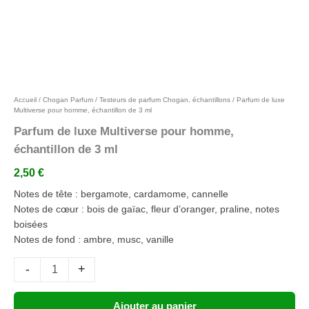
Ajouter aux favoris
Accueil
/
Chogan Parfum
/
Testeurs de parfum Chogan, échantillons
/ Parfum de luxe
Multiverse pour homme, échantillon de 3 ml
Parfum de luxe Multiverse pour homme,
échantillon de 3 ml
2,50
€
Notes de tête : bergamote, cardamome, cannelle
Notes de cœur : bois de gaïac, fleur d’oranger, praline, notes
boisées
Notes de fond : ambre, musc, vanille
-
+
Ajouter au panier